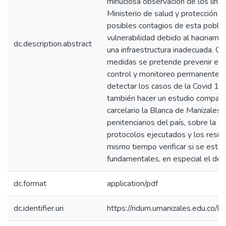
minuciosa observación de los line
Ministerio de salud y protección so
posibles contagios de esta poblaci
vulnerabilidad debido al hacinami
dc.description.abstract
una infraestructura inadecuada. Co
medidas se pretende prevenir el 
control y monitoreo permanente 
detectar los casos de la Covid 1
también hacer un estudio comparat
carcelario la Blanca de Manizales
penitenciarios del país, sobre la e
protocolos ejecutados y los resul
mismo tiempo verificar si se está
fundamentales, en especial el de l
dc.format
application/pdf
dc.identifier.uri
https://ridum.umanizales.edu.co