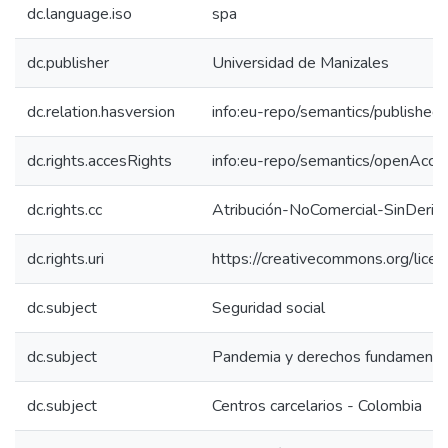
dc.language.iso
spa
dc.publisher
Universidad de Manizales
dc.relation.hasversion
info:eu-repo/semantics/published
dc.rights.accesRights
info:eu-repo/semantics/openAcce
dc.rights.cc
Atribución-NoComercial-SinDeriv
dc.rights.uri
https://creativecommons.org/lice
dc.subject
Seguridad social
dc.subject
Pandemia y derechos fundamenta
dc.subject
Centros carcelarios - Colombia