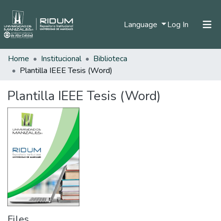
(current)
Language
Log In
Home
Institucional
Biblioteca
Home
Plantilla IEEE Tesis (Word)
Communities & Collections
Plantilla IEEE Tesis (Word)
All of DSpace
Statistics
Files