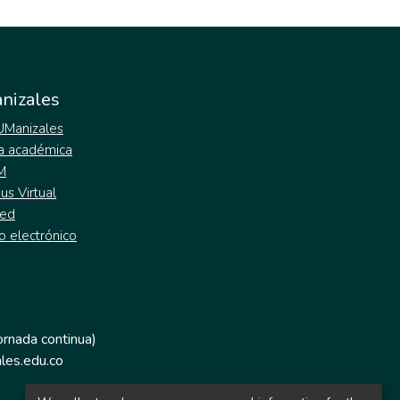
nizales
 UManizales
a académica
M
s Virtual
ed
o electrónico
jornada continua)
les.edu.co