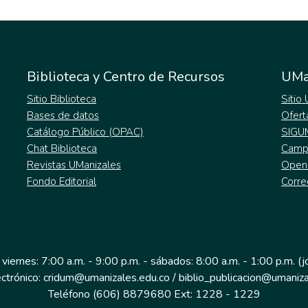
Biblioteca y Centro de Recursos
UMa
Sitio Biblioteca
Sitio
Bases de datos
Ofert
Catálogo Público (OPAC)
SIGU
Chat Biblioteca
Campu
Revistas UManizales
Open
Fondo Editorial
Corre
 viernes: 7:00 a.m. - 9:00 p.m. - sábados: 8:00 a.m. - 1:00 p.m. (
ectrónico: cridum@umanizales.edu.co / biblio_publicacion@umaniza
Teléfono (606) 8879680 Ext: 1228 - 1229