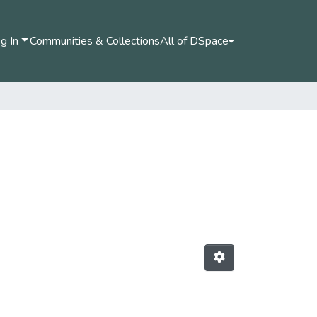
g In
Communities & Collections
All of DSpace