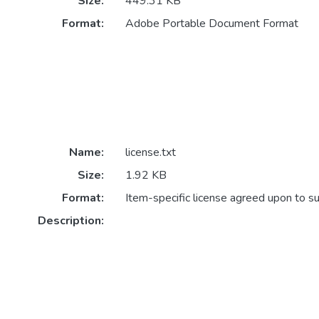
Size:
449.31 KB
Format:
Adobe Portable Document Format
Name:
license.txt
Size:
1.92 KB
Format:
Item-specific license agreed upon to s
Description: