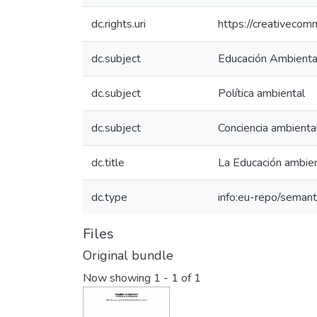
dc.rights.uri
https://creativecom
dc.subject
Educación Ambienta
dc.subject
Política ambiental
dc.subject
Conciencia ambienta
dc.title
La Educación ambient
dc.type
info:eu-repo/semant
Files
Original bundle
Now showing
1 - 1 of 1