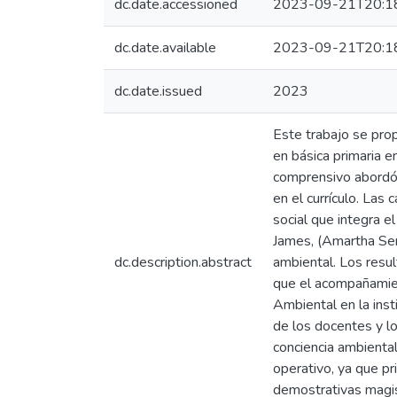
dc.date.accessioned
2023-09-21T20:1
dc.date.available
2023-09-21T20:1
dc.date.issued
2023
Este trabajo se pro
en básica primaria e
comprensivo abordó l
en el currículo. Las
social que integra 
James, (Amartha Sen
dc.description.abstract
ambiental. Los resul
que el acompañamient
Ambiental en la inst
de los docentes y lo
conciencia ambienta
operativo, ya que pr
demostrativas magis