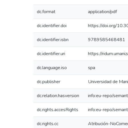
dc.format
application/pdf
dc.identifier.doi
https://doi.org/1
dc.identifier.isbn
9789585468481
dc.identifier.uri
https://ridum.uman
dc.language.iso
spa
dc.publisher
Universidad de Man
dc.relation.hasversion
info:eu-repo/semant
dc.rights.accesRights
info:eu-repo/seman
dc.rights.cc
Atribución-NoComer