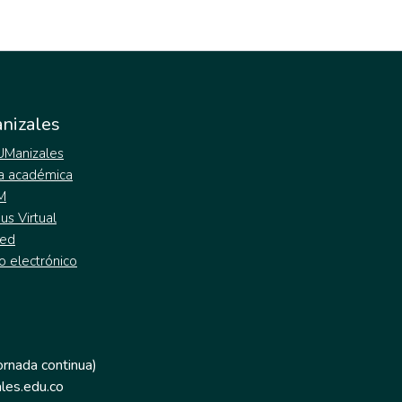
nizales
 UManizales
a académica
M
s Virtual
ed
o electrónico
jornada continua)
les.edu.co