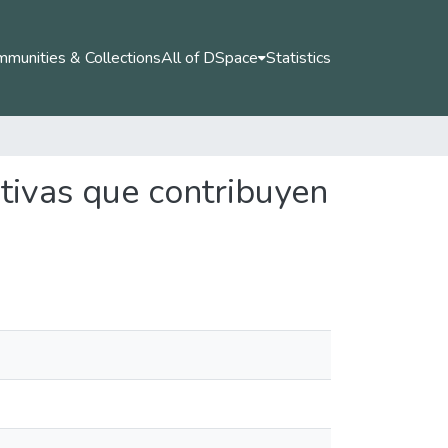
munities & Collections
All of DSpace
Statistics
ativas que contribuyen