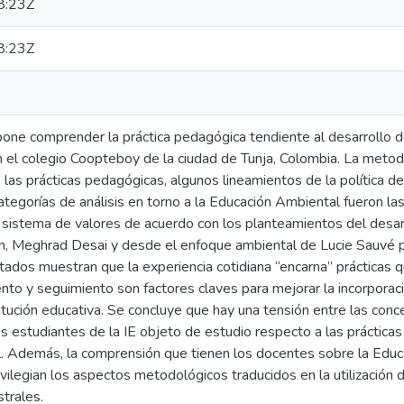
8:23Z
8:23Z
pone comprender la práctica pedagógica tendiente al desarrollo d
n el colegio Coopteboy de la ciudad de Tunja, Colombia. La metodo
as prácticas pedagógicas, algunos lineamientos de la política de
 categorías de análisis en torno a la Educación Ambiental fueron 
el sistema de valores de acuerdo con los planteamientos del desa
, Meghrad Desai y desde el enfoque ambiental de Lucie Sauvé p
tados muestran que la experiencia cotidiana “encarna” prácticas q
o y seguimiento son factores claves para mejorar la incorporació
itución educativa. Se concluye que hay una tensión entre las con
s estudiantes de la IE objeto de estudio respecto a las prácticas
l. Además, la comprensión que tienen los docentes sobre la Educ
ivilegian los aspectos metodológicos traducidos en la utilización 
trales.