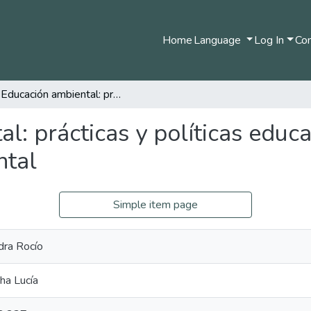
Home
Language
Log In
Com
La Educación ambiental: prácticas y políticas educativas que contribuyen a la conciencia ambiental
l: prácticas y políticas educ
ntal
Simple item page
dra Rocío
ha Lucía