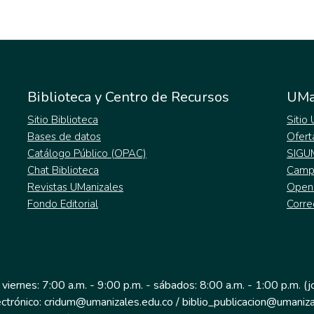
Biblioteca y Centro de Recursos
UMa
Sitio Biblioteca
Sitio
Bases de datos
Ofert
Catálogo Público (OPAC)
SIGU
Chat Biblioteca
Campu
Revistas UManizales
Open
Fondo Editorial
Corre
 viernes: 7:00 a.m. - 9:00 p.m. - sábados: 8:00 a.m. - 1:00 p.m. (
ectrónico: cridum@umanizales.edu.co / biblio_publicacion@umaniza