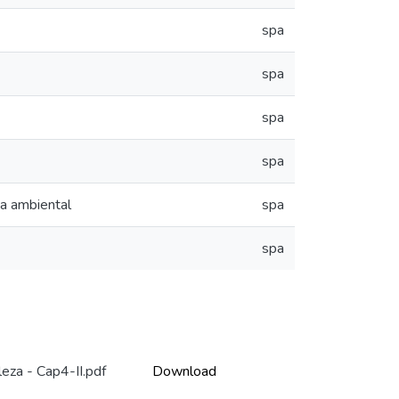
spa
spa
spa
spa
ia ambiental
spa
spa
leza - Cap4-II.pdf
Download