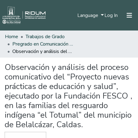
(current)
Language
Log In
Home
Trabajos de Grado
Home
Pregrado en Comunicación Social y Periodismo
Communities & Collections
Observación y análisis del proceso comunicativo del “Proyecto nuevas prácticas de educación y salud”, ejecutado por la Fundación FESCO , en las familias del resguardo indígena “el Totumal” del municipio de Belalcázar, Caldas.
All of DSpace
Observación y análisis del proceso
Statistics
comunicativo del “Proyecto nuevas
prácticas de educación y salud”,
ejecutado por la Fundación FESCO ,
en las familias del resguardo
indígena “el Totumal” del municipio
de Belalcázar, Caldas.