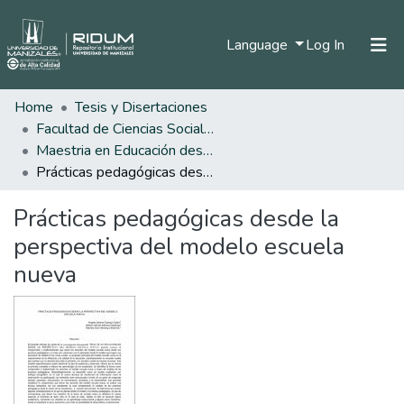
(current)
Language
Log In
Home
Tesis y Disertaciones
Home
Facultad de Ciencias Sociales y Humanas
Communities & Collections
Maestria en Educación desde la Diversidad
Prácticas pedagógicas desde la perspectiva del modelo escuela nueva
All of DSpace
Prácticas pedagógicas desde la
Statistics
perspectiva del modelo escuela
nueva