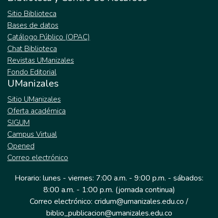
abordaje teórico respecto al régimen de
de los beneficios económicos del Gobierno
Sitio Biblioteca
responsabilidad del Estado en Colombia y
a estas las comunidades, ya que se
Bases de datos
su incidencia en el desplazamiento
reconocen los desplazados por la violencia
Catálogo Público (OPAC)
ambiental, definiendo a partir de los
armada, pero no la existencia de la categoría
Chat Biblioteca
referentes doctrinales la definición de
de desplazado ambiental.
Revistas UManizales
categorías teóricas como la
Fondo Editorial
Responsabilidad del Estado, el daño, el
UManizales
desplazamiento, entre otros. De igual forma,
se presenta una descripción del contexto
Sitio UManizales
geográfico analizado en este estudio. El
Oferta académica
segundo, analiza el cambio climático y el
SIGUM
desplazamiento de comunidades en los
Campus Virtual
departamentos de Risaralda y Chocó entre
Opened
los años 2010-2011, tomando como
Correo electrónico
referente, además del desaplazamiento, los
Horario: lunes - viernes: 7:00 a.m. - 9:00 p.m. - sábados:
daños que han sufrido estas comunidades.
8:00 a.m. - 1:00 p.m. (jornada continua)
El tercer capítulo analiza el criterio de
Correo electrónico: cridum@umanizales.edu.co /
imputación de responsabilidad del Estado
biblio_publicacion@umanizales.edu.co
por causa del desplazamiento de