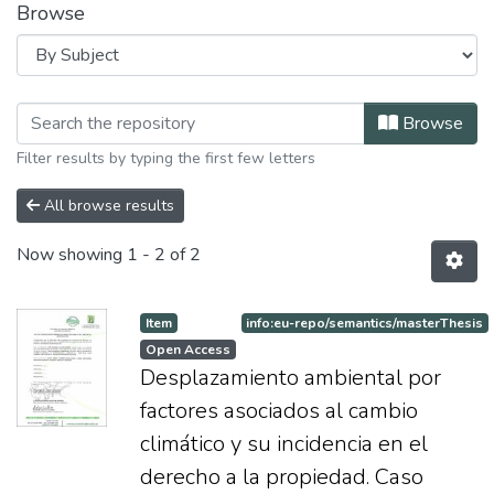
Browse
Browsing Maestria en Derecho by Sub
Browse
Filter results by typing the first few letters
All browse results
Now showing
1 - 2 of 2
Item
info:eu-repo/semantics/masterThesis
Open Access
Desplazamiento ambiental por
factores asociados al cambio
climático y su incidencia en el
derecho a la propiedad. Caso