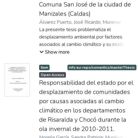
Comuna San José de la ciudad de
Manizales (Caldas)
Álvarez Puerto, José Ricardo
;
Munevar
Quintero, Claudia
La presente tesis problematiza el
;
Directora
desplazamiento ambiental por factores
asociados al cambio climático y su incidencia
en el derecho a la propiedad en la comuna
Show more
San José de la ciudad de Manizales (Caldas).
Esta nueva forma de desplazamiento
Item
info:eu-repo/semantics/masterThesis
constituye una grave violación a los
Open Access
derechos políticos, civiles, económicos,
Responsabilidad del estado por el
sociales y culturales de las personas
desplazamiento de comunidades
afectadas, y es hoy por hoy una de las
por causas asociadas al cambio
problemáticas más complejas existentes en
climático en los departamentos
nuestro país en general, y lamentablemente
el municipio de Manizales no es ajeno a esta
de Risaralda y Chocó durante la
situación. La primera parte de la tesis
ola invernal de 2010-2011.
desarrolla el contexto problémico de los
Noreña García, Sandra Patricia
;
Munévar