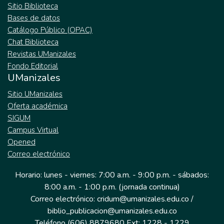
Sitio Biblioteca
en seguros médicos y de invalidez.
Bases de datos
Catálogo Público (OPAC)
Chat Biblioteca
Revistas UManizales
Fondo Editorial
UManizales
Sitio UManizales
Oferta académica
SIGUM
Campus Virtual
Opened
Correo electrónico
Horario: lunes - viernes: 7:00 a.m. - 9:00 p.m. - sábados:
8:00 a.m. - 1:00 p.m. (jornada continua)
Correo electrónico: cridum@umanizales.edu.co /
biblio_publicacion@umanizales.edu.co
Teléfono (606) 8879680 Ext: 1228 - 1229