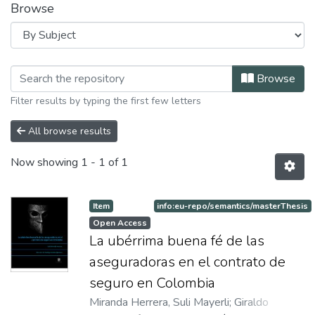
Browse
Browsing Maestria en Derecho by Sub
Browse
Filter results by typing the first few letters
All browse results
Now showing
1 - 1 of 1
Item
info:eu-repo/semantics/masterThesis
Open Access
La ubérrima buena fé de las
aseguradoras en el contrato de
seguro en Colombia
Miranda Herrera, Suli Mayerli
;
Giraldo