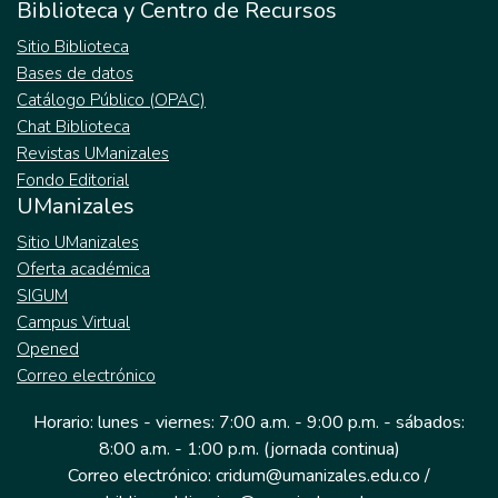
Biblioteca y Centro de Recursos
independiente, no visto desde la
Sitio Biblioteca
perspectiva antropocentrista del derecho,
Bases de datos
sino desde una óptica integradora, una
Catálogo Público (OPAC)
mirada incluyente. Los animales tienen una
Chat Biblioteca
concepción de la realidad, poseen una vida,
Revistas UManizales
sufren y tienen dolor, por esa razón es
Fondo Editorial
menester que exista un derecho de los
UManizales
animales que involucre su calidad de seres
sintientes con el objetivo de delimitar la
Sitio UManizales
conducta desproporcionada que ha ejercido
Oferta académica
el ser humano en su contra, sometiéndolos
SIGUM
a tratos degradantes y a actividades que
Campus Virtual
sobrepasan la órbita de la dignidad.
Opened
Correo electrónico
Horario: lunes - viernes: 7:00 a.m. - 9:00 p.m. - sábados:
8:00 a.m. - 1:00 p.m. (jornada continua)
Correo electrónico: cridum@umanizales.edu.co /