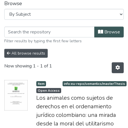
Browse
Browsing Maestria en Derecho by Subj
Browse
Filter results by typing the first few letters
All browse results
Now showing
1 - 1 of 1
Item
info:eu-repo/semantics/masterThesis
Open Access
Los animales como sujetos de
derechos en el ordenamiento
jurídico colombiano: una mirada
desde la moral del utilitarismo