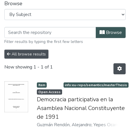
Browse
Browsing Maestria en Derecho by Su
Browse
Filter results by typing the first few letters
All browse results
Now showing
1 - 1 of 1
Item
info:eu-repo/semantics/masterThesis
Open Access
Democracia participativa en la
Asamblea Nacional Constituyente
de 1991
Guzmán Rendón, Alejandro
;
Yepes Ocampo,