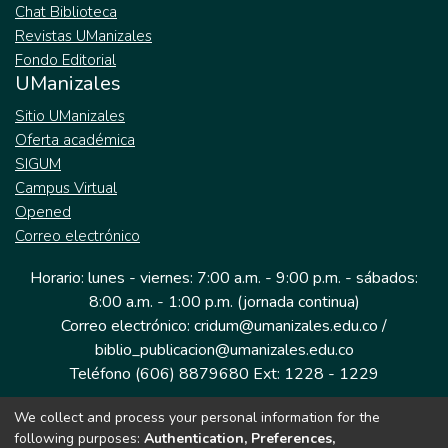
Chat Biblioteca
Revistas UManizales
Fondo Editorial
UManizales
Sitio UManizales
Oferta académica
SIGUM
Campus Virtual
Opened
Correo electrónico
Horario: lunes - viernes: 7:00 a.m. - 9:00 p.m. - sábados:
8:00 a.m. - 1:00 p.m. (jornada continua)
Correo electrónico: cridum@umanizales.edu.co /
biblio_publicacion@umanizales.edu.co
Teléfono (606) 8879680 Ext: 1228 - 1229
We collect and process your personal information for the
Dirección: Cra 9 a # 19-03 Edificio histórico, piso 1
following purposes:
Authentication, Preferences,
Manizales, Caldas