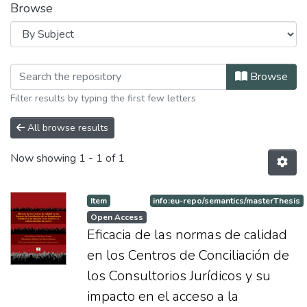
Browse
Browsing Maestria en Derecho by Sub
Browse
Filter results by typing the first few letters
All browse results
Now showing
1 - 1 of 1
Item
info:eu-repo/semantics/masterThesis
Open Access
Eficacia de las normas de calidad
en los Centros de Conciliación de
los Consultorios Jurídicos y su
impacto en el acceso a la