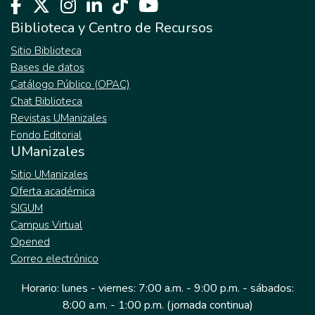
los Centros de Conciliación, la escasa
preparación de los conciliadores, la ausencia
Biblioteca y Centro de Recursos
de acciones correctivas en los trámites de
Sitio Biblioteca
conciliación, la incredulidad de las entidades
Bases de datos
públicas en los particulares que están
Catálogo Público (OPAC)
autorizados para cumplir funciones públicas,
Chat Biblioteca
han sido determinantes para que los
Revistas UManizales
ciudadanos no utilicen estos mecanismos
Fondo Editorial
alternativos de solución de conflictos. Estas
UManizales
razones motivaron al Ministerio de Justicia y
del Derecho a expedir la norma NTC 5906
Sitio UManizales
de 2012, para mejorar la calidad en los
Oferta académica
servicios de los Centros de Conciliación y
SIGUM
Arbitraje. Conclusiones: las normas de
Campus Virtual
calidad para el fortalecimiento del acceso a
Opened
la administración de justicia transitoria y
Correo electrónico
excepcional otorgada a los particulares en
Horario: lunes - viernes: 7:00 a.m. - 9:00 p.m. - sábados:
calidad de conciliadores para el beneficio de
8:00 a.m. - 1:00 p.m. (jornada continua)
la sociedad civil organizada puede ser