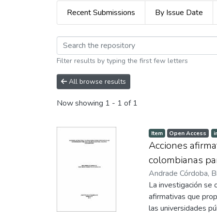
Recent Submissions
By Issue Date
Browsing Maestria en
Filter results by typing the first few letters
All browse results
Now showing
1 - 1 of 1
Item
Open Access
i
Acciones afirmat
colombianas pa
Andrade Córdoba, B
La investigación se 
afirmativas que pro
las universidades pú