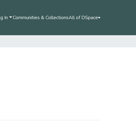
g In
Communities & Collections
All of DSpace