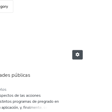
egory
y defensa (Derecho)"
dades públicas
rlos
aspectos de las acciones
distintos programas de pregrado en
aplicación, y, finalmente, se hace