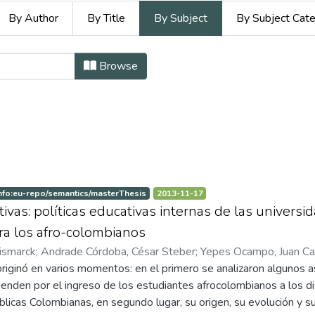
By Author
By Title
By Subject
By Subject Cat
 Derecho by Subject "Acción 
Browse
nfo:eu-repo/semantics/masterThesis
2013-11-17
ivas: políticas educativas internas de las universi
ra los afro-colombianos
ismarck
;
Andrade Córdoba, César Steber
;
Yepes Ocampo, Juan Ca
originó en varios momentos: en el primero se analizaron algunos 
penden por el ingreso de los estudiantes afrocolombianos a los 
blicas Colombianas, en segundo lugar, su origen, su evolución y su 