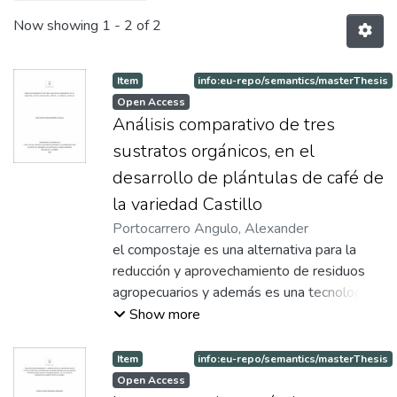
Now showing
1 - 2 of 2
Item
info:eu-repo/semantics/masterThesis
Open Access
Análisis comparativo de tres
sustratos orgánicos, en el
desarrollo de plántulas de café de
la variedad Castillo
Portocarrero Angulo, Alexander
el compostaje es una alternativa para la
reducción y aprovechamiento de residuos
agropecuarios y además es una tecnología
sencilla y económica para aprovechar toda
Show more
clase de basura biodegradable, la cual
proporciona múltiples ventajas ecológicas
Item
info:eu-repo/semantics/masterThesis
tales como, menor producción de aguas
Open Access