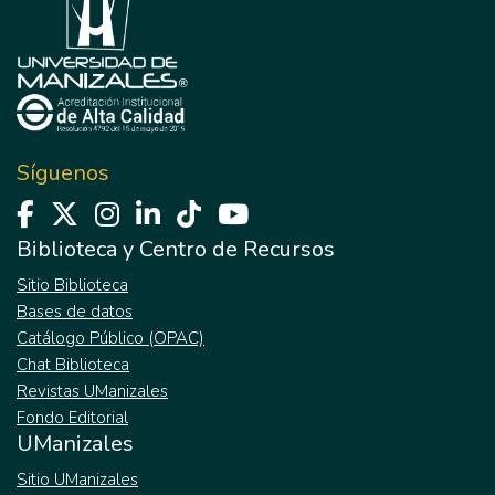
el fin de hacer una aproximación compresiva
al perfil psicosocial de esta población, en
cuanto a su potencia resiliente y capacidad
de agencia, para generar una reflexión en
torno al papel de todos los actores
participes de la educación como un llamado
Síguenos
a la construcción de prácticas educativas
que favorezcan la inclusión social y
posibiliten el Desarrollo Humano de la
Biblioteca y Centro de Recursos
comunidad en todas sus dimensiones.
Sitio Biblioteca
Bases de datos
Catálogo Público (OPAC)
Chat Biblioteca
Revistas UManizales
Fondo Editorial
UManizales
Sitio UManizales