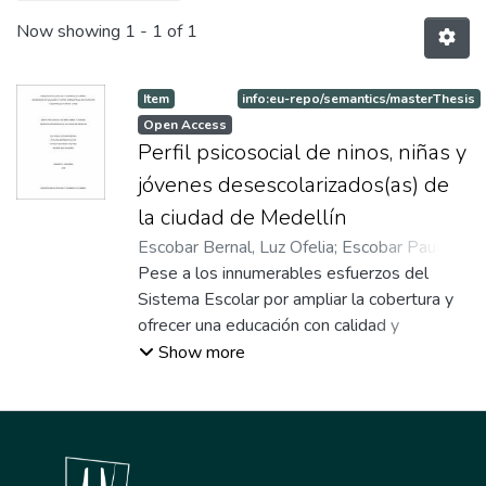
Now showing
1 - 1 of 1
Item
info:eu-repo/semantics/masterThesis
Open Access
Perfil psicosocial de ninos, niñas y
jóvenes desescolarizados(as) de
la ciudad de Medellín
Escobar Bernal, Luz Ofelia
;
Escobar Paucar,
Claudia Catalina
Pese a los innumerables esfuerzos del
;
Restrepo Castaño, Natalia
Maritza
Sistema Escolar por ampliar la cobertura y
;
Rico Galeano, Wilson
ofrecer una educación con calidad y
pertinencia, los índices de deserción anual
Show more
continúan creciendo en la ciudad; es por
esto, que el presente estudio se pregunta
en particular por las características de niños,
niñas y jóvenes entre los 5 y 17 años que
están en situación de desescolarización, con