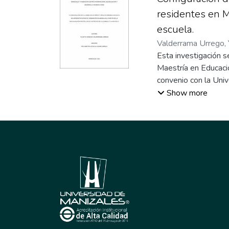
residentes en Me
escuela.
Valderrama Urrego, 
Esta investigación s
Maestría en Educaci
convenio con la Uni
configura la libertad
Show more
socialización en la 
epistemológica inter
propuesta de las cin
cuatro padres y nue
infancia tuvieron una
flexibilidad, pero en
socialización polític