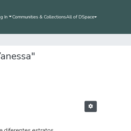
g In
Communities & Collections
All of DSpace
Vanessa"
e diferentes estratos,