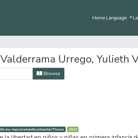
Home
Language
Lo
Valderrama Urrego, Yulieth 
Browse
nfo:eu-repo/semantics/masterThesis
2022
 la libertad en niños y niñas en primera infancia d