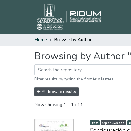
Home
Browse by Author
Browsing by Author "
Filter results by typing the first few letters
All browse results
Now showing
1 - 1 of 1
Item
Open Access
i
Configuración de