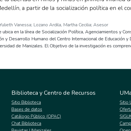
dellín, a partir de la socialización política en el co
Yulieth Vanessa
;
Lozano Ardila, Martha Cecilia
;
Asesor
e ubica en la línea de Socialización Política, Agenciamientos y Co
ón y Desarrollo Humano del Centro Internacional de Educación 
versidad de Manizales. El Objetivo de la investigación es compr
 en niños y niñas de primera infancia, de diferentes estratos de la 
familia y la escuela. Para este propósito la investigación se asum
pretativa y se desarrolla con el método de la investigación basada
co pieles de Hundertwasser. Participan en la investigación cinco 
ve niños y niñas con edad promedio de cinco años. Los resultado
 socialización con restricciones en algunos casos, en otros, inclui
Biblioteca y Centro de Recursos
UMa
 ninguno el tema de la libertad fue objeto deliberado de la socializ
a específicamente.
Sitio Biblioteca
Sitio
Bases de datos
Ofert
Catálogo Público (OPAC)
SIGU
Chat Biblioteca
Campu
Revistas UManizales
Open