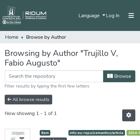
(current)
Language
Log In
Home
Browse by Author
Home
Communities & Collections
Browsing by Author "Trujillo V,
Fabio Augusto"
All of DSpace
Browse
Filter results by typing the first few letters
All browse results
Now showing
1 - 1 of 1
Item
info:eu-repo/semantics/article
2014-