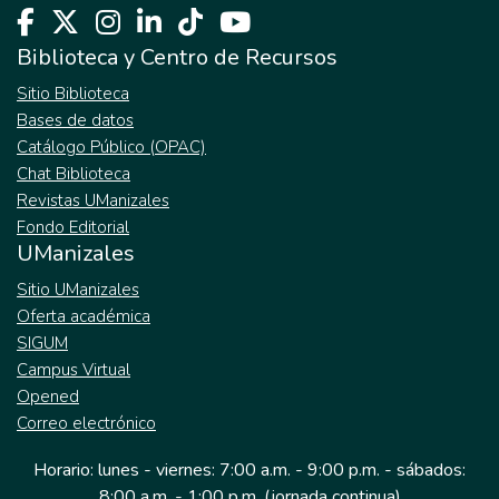
personas que acu-den al sector, y cuando
es que se sienten realmente enfermos.
Biblioteca y Centro de Recursos
Como resultado se encontró contrario a lo
Sitio Biblioteca
esperado que las personas sí consultan al
Bases de datos
médico alopático cuando la enfer-medad “lo
Catálogo Público (OPAC)
amerita”.
Chat Biblioteca
Revistas UManizales
Fondo Editorial
UManizales
Sitio UManizales
Oferta académica
SIGUM
Campus Virtual
Opened
Correo electrónico
Horario: lunes - viernes: 7:00 a.m. - 9:00 p.m. - sábados:
8:00 a.m. - 1:00 p.m. (jornada continua)