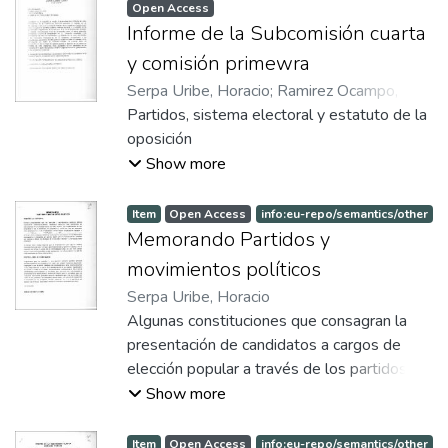
Open Access
Informe de la Subcomisión cuarta
y comisión primewra
Serpa Uribe, Horacio
;
Ramirez Ocampo,
Augusto
Partidos, sistema electoral y estatuto de la
;
Patiño, Otty
oposición
Show more
Item
Open Access
info:eu-repo/semantics/other
Memorando Partidos y
movimientos políticos
Serpa Uribe, Horacio
Algunas constituciones que consagran la
presentación de candidatos a cargos de
elección popular a través de los partidos
políticos Proposición sustitutiva / aditiva -
Show more
Augusto Ramirez Ocampo - Juan Carlos
Esguerra Portocarrero Mecanismos de
Item
Open Access
info:eu-repo/semantics/other