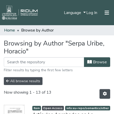
(current)
Language
Log In
Home
Browse by Author
Home
Communities & Collections
Browsing by Author "Serpa Uribe,
Horacio"
All of DSpace
Browse
Filter results by typing the first few letters
All browse results
Now showing
1 - 13 of 13
Item
Open Access
info:eu-repo/semantics/other