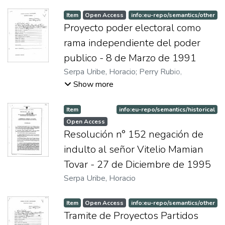
Item
Open Access
info:eu-repo/semantics/other
Proyecto poder electoral como
rama independiente del poder
publico - 8 de Marzo de 1991
Serpa Uribe, Horacio
;
Perry Rubio,
Guillermo
;
Verano, Eduardo
Show more
Item
info:eu-repo/semantics/historical
Open Access
Resolución n° 152 negación de
indulto al señor Vitelio Mamian
Tovar - 27 de Diciembre de 1995
Serpa Uribe, Horacio
Item
Open Access
info:eu-repo/semantics/other
Tramite de Proyectos Partidos