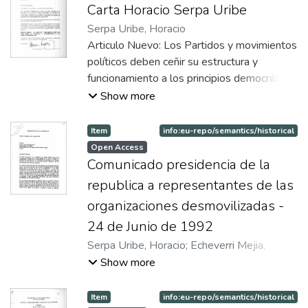
Carta Horacio Serpa Uribe
Serpa Uribe, Horacio
Articulo Nuevo: Los Partidos y movimientos
políticos deben ceñir su estructura y
funcionamiento a los principios democráticos
Recomendaciones para convocar a
Show more
elecciones del congreso Cesar Gaviria
Trujillo y otros
Item
info:eu-repo/semantics/historical
Open Access
Comunicado presidencia de la
republica a representantes de las
organizaciones desmovilizadas -
24 de Junio de 1992
Serpa Uribe, Horacio
;
Echeverri Mejia,
Gilberto
Show more
Item
info:eu-repo/semantics/historical