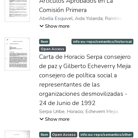
Artículos Aprobados en La
Comisión Primera
Abella Esquivel, Aida Yolanda
;
Ramírez
Ocampo, Augusto
;
Zalamea Costa, Alberto
;
Show more
Arias Lopez, Jaime
;
Patiño, Otty
;
Rojas Birry,
Francisco
;
Serpa Uribe, Horacio
Item
info:eu-repo/semantics/historical
Open Access
Carta de Horacio Serpa consejero
de paz y Gilberto Echeverry Mejia
consejero de política social a
representantes de las
organizaciones desmovilizadas -
24 de Junio de 1992
Serpa Uribe, Horacio
;
Echeverri Mejia,
Gilberto
Show more
Item
Open Access
info:eu-repo/semantics/other