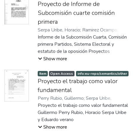
Proyecto de Informe de
Subcomisión cuarte comisión
primera
Serpa Uribe, Horacio
;
Ramirez Ocampo,
Augusto
Informe de la Subcomisión Cuarta, Comisión
;
Patiño, Otty
primera Partidos, Sistema Electoral y
estatuto de la oposición Proyectos
analizados Carta a Presidente y miembros
Show more
de la Comisión Primera sobre resultado final
del trabajo de la Subcomisión tercera
Item
Open Access
info:eu-repo/semantics/other
Proyecto el trabajo como valor
fundamental
Perry Rubio, Guillermo
;
Serpa Uribe,
Horacio
Proyecto el trabajo como valor fundamental
;
Verano, Eduardo
Guillermo Perry Rubio, Horacio Serpa Uribe
y Eduardo verano
Show more