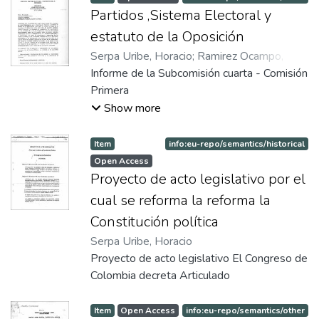
Participación Gaceta N| 81 Mecanismos de
Partidos ,Sistema Electoral y
Participación Constancia del Constituyente
estatuto de la Oposición
Guillermo Plazas Alcid - Respecto de la
Serpa Uribe, Horacio
;
Ramirez Ocampo,
circunscripción Nacional exclusiva para
Augusto
Informe de la Subcomisión cuarta - Comisión
;
Patiño, Otty
proveer el Senado de la República
Primera
Show more
Item
info:eu-repo/semantics/historical
Open Access
Proyecto de acto legislativo por el
cual se reforma la reforma la
Constitución política
Serpa Uribe, Horacio
Proyecto de acto legislativo El Congreso de
Colombia decreta Articulado
Item
Open Access
info:eu-repo/semantics/other