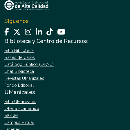
Armando, surja la figura de la Pensión
Especial de Invalidez para Víctimas de la
Violencia, como mecanismo de reparación
Síguenos
integral de los daños que se han perpetrado
en esa parte especial de la sociedad, la cual
que a raíz de sus padecimientos, se
Biblioteca y Centro de Recursos
convierte en grupos de extrema
Sitio Biblioteca
vulnerabilidad.
Bases de datos
Catálogo Público (OPAC)
Chat Biblioteca
Revistas UManizales
Fondo Editorial
UManizales
Sitio UManizales
Oferta académica
SIGUM
Campus Virtual
Opened