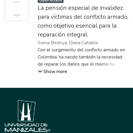
Open Access
La pensión especial de invalidez
para víctimas del conflicto armado,
como objetivo esencial para la
reparación integral.
Serna Bedoya, Diana Catalina
Con el surgimiento del conflicto armado en
Colombia, ha nacido también la necesidad
de reparar los daños que el mismo ha
ocasionado en la población, es por eso, que
Show more
Colombia como Estado Social de Derecho,
ha creado figuras que tienen como objetivo
satisfacer las necesidades básicas de dichas
personas, buscando proteger además sus
derechos fundamentales. De ahí que, a
partir de esa necesidad, que se convierte en
una situación de interés general, toda vez
que, afecta a las víctimas del conflicto