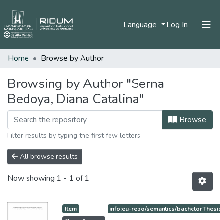
(current)
Language
Log In
Home
Browse by Author
Home
Communities & Collections
Browsing by Author "Serna
Bedoya, Diana Catalina"
All of DSpace
Browse
Filter results by typing the first few letters
All browse results
Now showing
1 - 1 of 1
Item
info:eu-repo/semantics/bachelorThesi