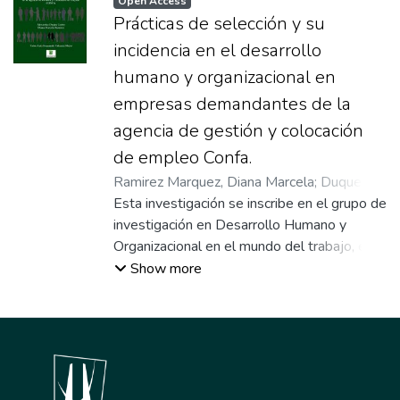
Open Access
Prácticas de selección y su
incidencia en el desarrollo
humano y organizacional en
empresas demandantes de la
agencia de gestión y colocación
de empleo Confa.
Ramirez Marquez, Diana Marcela
;
Duque
Castro, Alexandra
Esta investigación se inscribe en el grupo de
;
Valencia Mejia, Luis
Hernando
investigación en Desarrollo Humano y
;
Tutor
Organizacional en el mundo del trabajo, en
la línea de investigación Gerencia del
Show more
Talento Humano en el mundo del trabajo y
la sociedad del conocimiento, de la
Universidad de Manizales. La investigación
se propone analizar los efectos de las
prácticas de Gestión Humana en el
Desarrollo Humano y Organizacional en