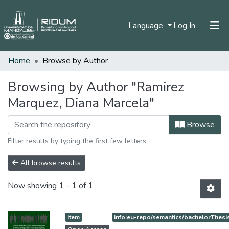
(current)
Language
Log In
Home
Browse by Author
Home
Communities & Collections
Browsing by Author "Ramirez
Marquez, Diana Marcela"
All of DSpace
Browse
Filter results by typing the first few letters
All browse results
Now showing
1 - 1 of 1
Item
info:eu-repo/semantics/bachelorThesi