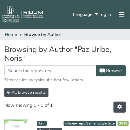
(current)
Language
Log In
Home
Browse by Author
Home
Communities & Collections
Browsing by Author "Paz Uribe,
Noris"
All of DSpace
Browse
Filter results by typing the first few letters
All browse results
Now showing
1 - 1 of 1
Item
info:eu-repo/semantics/article
2022