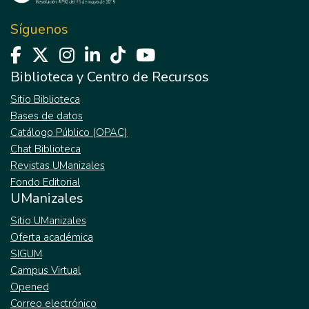
limitaron el aprendizaje del inglés durante el
tiempo de pandemia. Para ello se abordó el
Síguenos
estudio desde una perspectiva cualitativa,
con un enfoque biográfico narrativo, el cual
tuvo como participantes a los estudiantes
Biblioteca y Centro de Recursos
de grado noveno de la Institución Educativa
Sitio Biblioteca
Cauca, ubicado en la zona urbana del
Bases de datos
Municipio de Santander de Quilichao. Para la
Catálogo Público (OPAC)
recolección de información se utilizaron
Chat Biblioteca
entrevistas, relatos narrativos de los
Revistas UManizales
estudiantes y grupo focal. Dentro de los
Fondo Editorial
hallazgos emergieron categorías como
UManizales
aprendizaje, segunda lengua, educación
remota y estrategias de enseñanza. Se
Sitio UManizales
encontró que el uso de videos, juegos y
Oferta académica
presentaciones digitales potencializaron el
SIGUM
aprendizaje del inglés, permitiendo que los
Campus Virtual
estudiantes aprendieran vocabulario,
Opened
practicaran el idioma de forma oral y
Correo electrónico