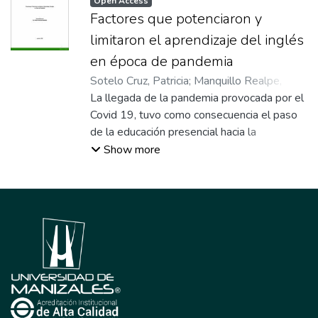
Open Access
Factores que potenciaron y
limitaron el aprendizaje del inglés
en época de pandemia
Sotelo Cruz, Patricia
;
Manquillo Realpe,
Diana Rocío
La llegada de la pandemia provocada por el
;
Paz Uribe, Noris
;
Ramírez
Aristizábal, Beatriz
Covid 19, tuvo como consecuencia el paso
;
Asesor
de la educación presencial hacia la
modalidad remota, lo que obligó a los
Show more
docentes, a implementar estrategias que se
acoplaran a la nueva realidad educativa,
donde el manejo de herramientas digitales
y el uso de internet se convirtió en el medio
para acompañar el proceso formativo de los
estudiantes. En ese sentido, el presente
artículo desarrolla los principales aspectos
del proceso investigativo que permitió
identificar los factores que potencializaron y