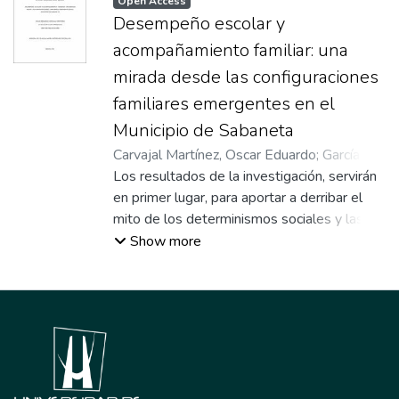
Open Access
Desempeño escolar y
acompañamiento familiar: una
mirada desde las configuraciones
familiares emergentes en el
Municipio de Sabaneta
Carvajal Martínez, Oscar Eduardo
;
García
Montoya, Julio Cesar
Los resultados de la investigación, servirán
;
Palacio Cano, Cristian
;
Rodríguez Castrillón, Claudia María
en primer lugar, para aportar a derribar el
;
Asesor
mito de los determinismos sociales y las
brechas que se crean por los mismos. En
Show more
segundo lugar, podrá usarse como referente
para la comprensión del municipio de
Sabaneta, como entidad territorial
certificada en educación, que puede realizar
acciones acertadas con ocasión de los
resultados e intervenir en cualquiera de las
instituciones educativas de la localidad. En