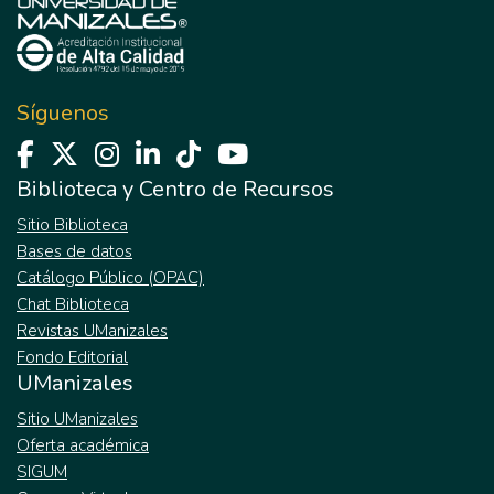
tercer lugar, podrá servir como referente
para la elaboración de nuevos trabajos de
investigación que permitan ampliar la
comprensión del ya entramado mundo de
Síguenos
las configuraciones familiares, entendiendo
que estas no son estáticas, sino dinámicas
de acuerdo con la realidad.
Biblioteca y Centro de Recursos
Sitio Biblioteca
Bases de datos
Catálogo Público (OPAC)
Chat Biblioteca
Revistas UManizales
Fondo Editorial
UManizales
Sitio UManizales
Oferta académica
SIGUM