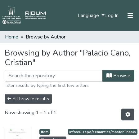
(current)
Language
Log In
Home
Browse by Author
Home
Communities & Collections
Browsing by Author "Palacio Cano,
Cristian"
All of DSpace
Browse
Filter results by typing the first few letters
All browse results
Now showing
1 - 1 of 1
Item
info:eu-repo/semantics/masterThesis