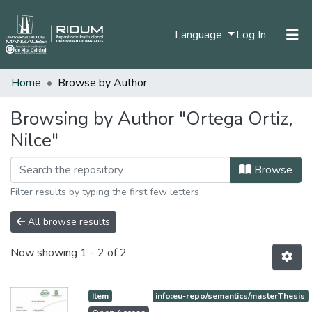
(current)
Language
Log In
Home
Browse by Author
Home
Communities & Collections
Browsing by Author "Ortega Ortiz,
Nilce"
All of DSpace
Browse
Filter results by typing the first few letters
All browse results
Now showing
1 - 2 of 2
Item
info:eu-repo/semantics/masterThesis