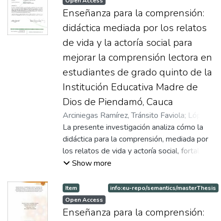
Open Access
Enseñanza para la comprensión:
didáctica mediada por los relatos
de vida y la actoría social para
mejorar la comprensión lectora en
estudiantes de grado quinto de la
Institución Educativa Madre de
Dios de Piendamó, Cauca
Arciniegas Ramírez, Tránsito Faviola
;
López
Molano, Gloria Stella
La presente investigación analiza cómo la
;
Muñoz Itaz, María del
mar
didáctica para la comprensión, mediada por
;
Ortega Ortiz, Nilce
;
Yotengo Menza,
Melva Inés
los relatos de vida y actoría social, fortalece
;
Grisales Grisales, María
Carmenza
el desarrollo de habilidades de comprensión
;
Asesor
Show more
lectora y de producción oral en los
estudiantes del grado quinto de la
Item
info:eu-repo/semantics/masterThesis
institución educativa Madre de Dios de
Open Access
Piendamó (Cauca). La investigación
Enseñanza para la comprensión: