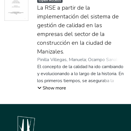
Open Access
La RSE a partir de la
implementación del sistema de
gestión de calidad en las
empresas del sector de la
construcción en la ciudad de
Manizales.
Pinilla Villegas, Manuela
;
Ocampo Sanabria,
Lady Viviana
El concepto de la calidad ha ido cambiando
;
Valencia Martinez, Julio Cesar
;
Asesor
y evolucionando a lo largo de la historia. En
los primeros tiempos, se aseguraba la
calidad por el contacto directo entre
Show more
comprador (usuario) y fabricante. Con la
aparición de las teorías sobre la
productividad en masa, se ha producido una
separación entre el productor y el
consumidor, lo cual ha resentido la calidad
de los productos. El logro en el incremento