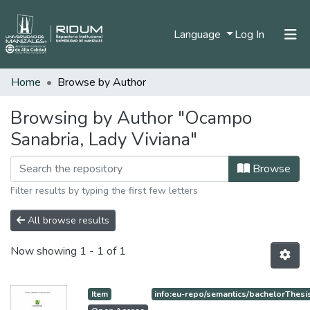
(current)
Language
Log In
Home
Browse by Author
Home
Communities & Collections
Browsing by Author "Ocampo
Sanabria, Lady Viviana"
All of DSpace
Browse
Filter results by typing the first few letters
All browse results
Now showing
1 - 1 of 1
Item
info:eu-repo/semantics/bachelorThesi