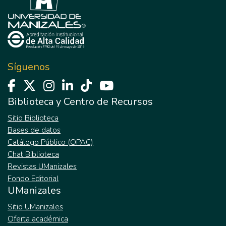
de la productividad, ha hecho que se separe
la ejecución de la planificación, lo cual ha
impedido que los obreros tengan la
posibilidad de decidir sobre su trabajo y por
ende, ser responsables por su calidad. En
Síguenos
este contexto el sector de empresas de
construcción genera problemas sociales,
ambientales, etc. Lo que incide a
Biblioteca y Centro de Recursos
inconformidades y poca confianza por parte
Sitio Biblioteca
de la comunidad quienes al final pueden ser
Bases de datos
posibles usuarios de sus proyectos. De
Catálogo Público (OPAC)
esta forma las constructoras deben tomar
Chat Biblioteca
iniciativas para mejorar la relación con
Revistas UManizales
clientes, medio ambiente, trabajadores y
Fondo Editorial
comunidad, algo como buenas prácticas de
UManizales
la industria de la construcción, así las
empresas ven la importancia de relacionarse
Sitio UManizales
con el entorno de manera responsable y es
Oferta académica