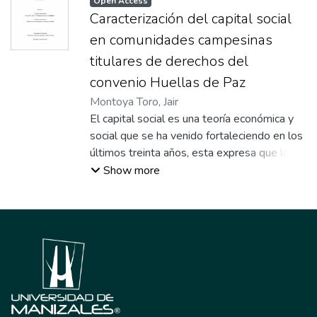
Open Access
Caracterización del capital social
en comunidades campesinas
titulares de derechos del
convenio Huellas de Paz
Montoya Toro, Jair
El capital social es una teoría económica y
social que se ha venido fortaleciendo en los
últimos treinta años, esta expresa que los
desarrollos de las comunidades están
Show more
mediados por elementos mucho más allá de
los monetarios, físicos e intelectuales y le
da relevancia a las relaciones sociales, a la
confianza, la solidaridad y las normas con las
cuales existen y funcionan diversos grupos
humanos. El capital social permite que los
humanos nos observemos no sólo como
individuos egoístas que permanecen en