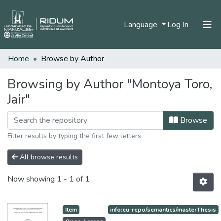
(current)
Language
Log In
Home
Browse by Author
Home
Communities & Collections
Browsing by Author "Montoya Toro,
Jair"
All of DSpace
Browse
Filter results by typing the first few letters
All browse results
Now showing
1 - 1 of 1
Item
info:eu-repo/semantics/masterThesis