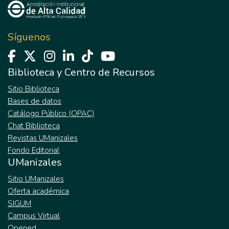
búsqueda del beneficio propio, sino también
como seres que viven en comunidad y se
preocupan por el bien común. La presente
Síguenos
investigación indaga por las expresiones del
capital social en 22 comunidades
campesinas cafeteras de los
Biblioteca y Centro de Recursos
departamentos de Antioquia, Cauca, Nariño
Sitio Biblioteca
y Valle del Cauca; para ello se valió
Bases de datos
fundamentalmente de un instrumento de
Catálogo Público (OPAC)
toma de información que preguntó por
Chat Biblioteca
elementos constitutivos del capital social
Revistas UManizales
como la confianza, la solidaridad, las normas,
Fondo Editorial
los grupos comunitarios, las redes
UManizales
institucionales, la información y comunicación
comunitaria, el empoderamiento, la acción
Sitio UManizales
política y la acción colectiva.
Oferta académica
SIGUM
Campus Virtual
Opened