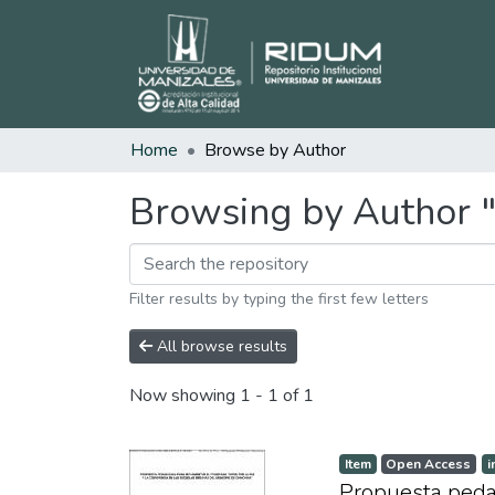
Home
Browse by Author
Browsing by Author "
Filter results by typing the first few letters
All browse results
Now showing
1 - 1 of 1
Item
Open Access
i
Propuesta pedag