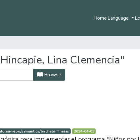
Home
Language
Lo
Hincapie, Lina Clemencia"
Browse
nfo:eu-repo/semantics/bachelorThesis
2014-04-03
ógica para implementar el programa "Niños por la