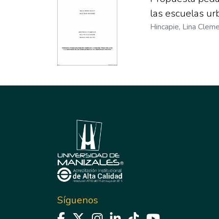
las escuelas ur
Hincapie, Lina Cleme
Síguenos