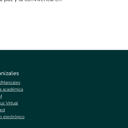
nizales
 UManizales
a académica
M
s Virtual
ed
o electrónico