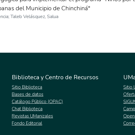
banas del Municipio de Chinchiná"
ncia
;
Taleb Velásquez, Salua
Biblioteca y Centro de Recursos
UMa
Sitio Biblioteca
Sitio
Bases de datos
Ofert
Catálogo Público (OPAC)
SIGU
Chat Biblioteca
Campu
Revistas UManizales
Open
Fondo Editorial
Corre