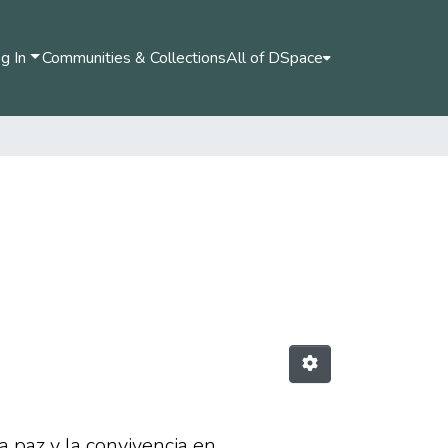
g In
Communities & Collections
All of DSpace
 paz y la convivencia en