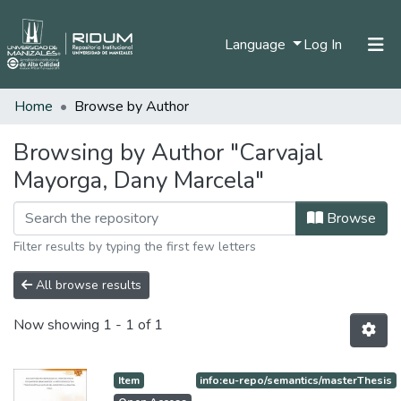
(current)
Language
Log In
Home
Browse by Author
Home
Communities & Collections
Browsing by Author "Carvajal
Mayorga, Dany Marcela"
All of DSpace
Browse
Filter results by typing the first few letters
All browse results
Now showing
1 - 1 of 1
Item
info:eu-repo/semantics/masterThesis