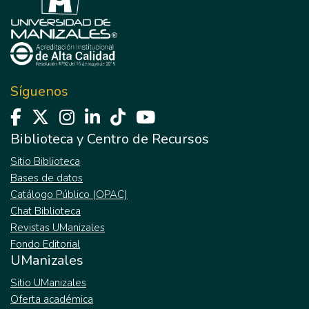
obtención de información como la entrevista
semiestructurada, la observación
participante y los grupos focales. En el
apartado del marco teórico se expusieron
categorías relacionadas con la inclusión
Síguenos
educativa, la oralidad, la palabra, la tradición
oral, la memoria ancestral, cosmogonía y
cosmovisión. Después de realizar el trabajo
Biblioteca y Centro de Recursos
de campo pudo precisarse que los
Sitio Biblioteca
elementos de tradición oral presentes en el
Bases de datos
contexto de los estudiantes tienen que ver
Catálogo Público (OPAC)
con las narraciones fantásticas que han
Chat Biblioteca
aprendido de sus adultos y que forman
Revistas UManizales
parte de la identidad cultural de su
Fondo Editorial
comunidad; de acuerdo con ello fue
UManizales
evidente que a través de los mitos,
leyendas, anécdotas y demás historias que
Sitio UManizales
aún son relatadas a través de la oralidad, es
Oferta académica