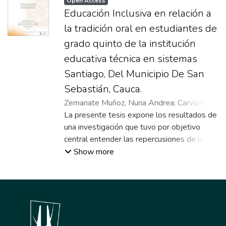
Open Access
Educación Inclusiva en relación a
la tradición oral en estudiantes de
grado quinto de la institución
educativa técnica en sistemas
Santiago, Del Municipio De San
Sebastián, Cauca.
Zemanate Muñoz, Nuria Andrea
;
Carvajal
Mayorga, Dany Marcela
La presente tesis expone los resultados de
;
Imbachí Hoyos,
Mónica Cristina
una investigación que tuvo por objetivo
;
Rodríguez Castellanos,
Wilman Antonio
central entender las repercusiones de la
;
Asesor
tradición oral en los procesos de educación
Show more
inclusiva de los estudiantes de grado quinto
de primaria de la Institución Educativa
Técnica en Sistemas Santiago, del municipio
de San Sebastián (Cauca). Su metodología
fue cualitativa con enfoque etnográfico; para
desarrollarla se emplearon técnicas de