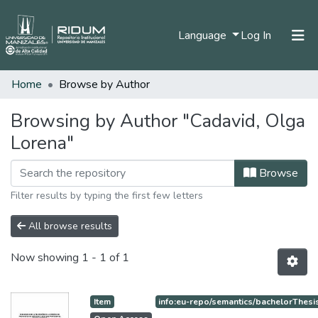
(current)
Language
Log In
Home
Browse by Author
Home
Communities & Collections
Browsing by Author "Cadavid, Olga
Lorena"
All of DSpace
Browse
Filter results by typing the first few letters
All browse results
Now showing
1 - 1 of 1
Item
info:eu-repo/semantics/bachelorThesi