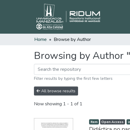
Home
Browse by Author
Browsing by Author "B
Filter results by typing the first few letters
All browse results
Now showing
1 - 1 of 1
Item
Open Access
i
Didáctica no pa