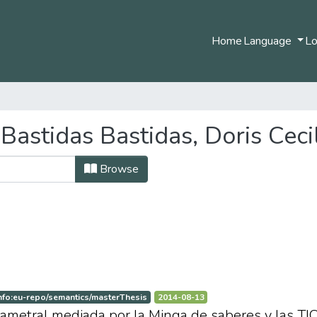
Home
Language
Lo
astidas Bastidas, Doris Cecil
Browse
nfo:eu-repo/semantics/masterThesis
2014-08-13
rametral mediada por la Minga de saberes y las TIC