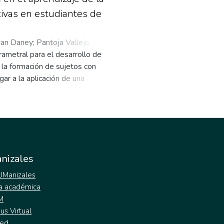
tivas en estudiantes de
ian Daney
;
Pantoja Vallejo, Milena
rametral para el desarrollo de
 la formación de sujetos con
ar a la aplicación de una
mparación de las variables:
 de un pretest y postest a 13
ecialmente, la supervisión y la
modelos de aprendizaje explorando
miso y reto la autodirección de
nizales
 UManizales
a académica
M
s Virtual
ed