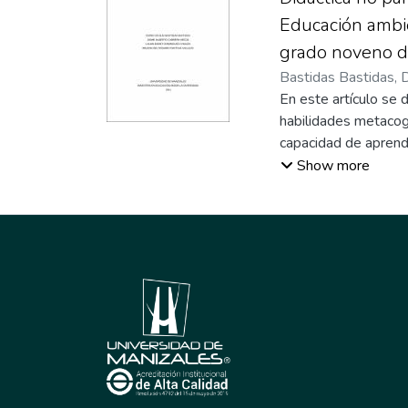
Educación ambie
grado noveno de
Bastidas Bastidas, D
del Rosario
En este artículo se 
habilidades metacogn
capacidad de aprende
metodología de tipo 
Show more
didáctica no paramet
estudiantes. Los res
evaluación. Finalmen
acciones dentro y f
su proceso de apren