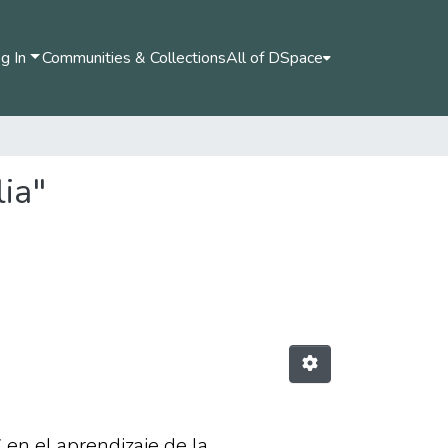
g In
Communities & Collections
All of DSpace
ia"
 en el aprendizaje de la