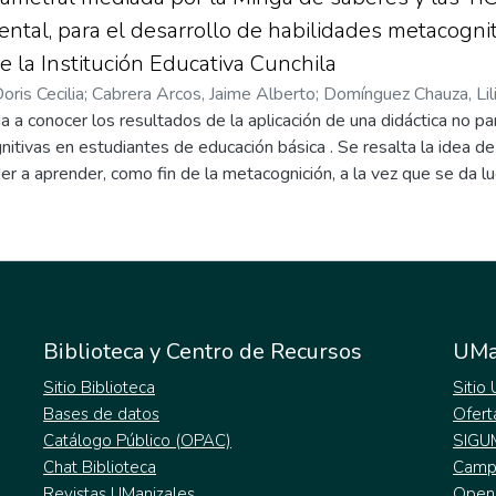
ntal, para el desarrollo de habilidades metacogni
 la Institución Educativa Cunchila
oris Cecilia
;
Cabrera Arcos, Jaime Alberto
;
Domínguez Chauza, Lil
da a conocer los resultados de la aplicación de una didáctica no pa
itivas en estudiantes de educación básica . Se resalta la idea de
r a aprender, como fin de la metacognición, a la vez que se da lug
cuantitativo que mediante un estudio correlacional permitió la co
ral y desarrollo de habilidades metacognitivas, tras la aplicación
ultados indicaron el desarrollo de habilidades metacognitivas, esp
te, la aplicación de la didáctica no parametral permitió cambiar 
uera del aula donde los sujetos implicados asumieron como compro
dizaje.
Biblioteca y Centro de Recursos
UMa
Sitio Biblioteca
Sitio
Bases de datos
Ofert
Catálogo Público (OPAC)
SIGU
Chat Biblioteca
Campu
Revistas UManizales
Open