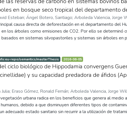
e las reservas de carbono en sistemas bovinos ba
micas cotidianas y a la vez, en la salud pública de la comunidad.
boles en bosque seco tropical del departamento de
al que desde la visón territorial, se encuentra afectando a toda 
avid Esteban
;
Ángel Botero, Santiago
;
Arboleda Valencia, Jorge W
oradores que, son aquellos quienes día a día se encuentran con 
rincipal causa directa de deforestación en el departamento del Hui
ta sentidamente el derecho de gozar de un ambiente sano.
en los árboles como emisiones de CO2. Por ello se determinó c
 basados en sistemas silvopastoriles y sistemas sin árboles en 
la, para el análisis de escenarios de resiliencia al cambio climático
 se evaluaron dos tratamientos: Sistema Silvopastoril (SSP) y S
celas temporales rectangulares de 1.800 m2, con subparcelas ci
nfo:eu-repo/semantics/masterThesis
2016-06-05
iento en 4 profundidades con 3 repeticiones y se realizó la esti
el ciclo biológico de Hippodamia convergens Guer
s alométricas. Los resultados indican que el carbono almacenado
ccinellidae) y su capacidad predadora de áfidos (Ap
opastoriles evaluados fue de 162,04 t C/ha, encontrándose difere
nen 119,91 t C/ha. La adopción de estos sistemas silvopastorile
Julia
;
Eraso Gómez, Ronald Fernán
;
Arboleda Valencia, Jorge Wil
d de capturar las emisiones de gases efecto invernadero genera
or respectivamente: acompañamiento, recomendaciones y sugerenci
 vegetación urbana radica en los beneficios que genera al medio am
ice.
vo
 humanos, debido a que disminuyen diferentes tipos de contaminac
 adecuado estado sanitario sin recurrir a la utilización de tratam
rol de plagas. Como alternativa al uso de estos productos químico
omo un método amigable con el medio ambiente y la salud de las p