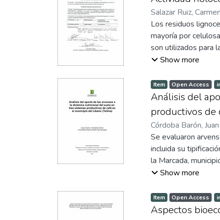
Salazar Ruiz, Carme
Los residuos lignoc
mayoría por celulos
son utilizados para
butanol entre otros.
Show more
la degradación de la
en estos procesos, a
Item
Open Access
i
actividad enzimátic
Análisis del apo
agrícolas para proc
productivos de 
de la prueba de DNS
Córdoba Barón, Juan
la degradación de c
Se evaluaron arvens
holocelulasa encont
incluida su tipifica
Ul/mL, en F Pasa la
la Marcada, municip
Ul/mL respectivamen
fueron colectadas e
Show more
1.5Ul/mL respectiva
total de 15 muestra
3.1Ul/mL respectiva
fresco, se secaron a
Item
Open Access
i
CMCasas y Xilanasas
mayor diversidad en 
Aspectos bioeco
RIO3, RIO4 y RIO5 m
ecosistema natural,