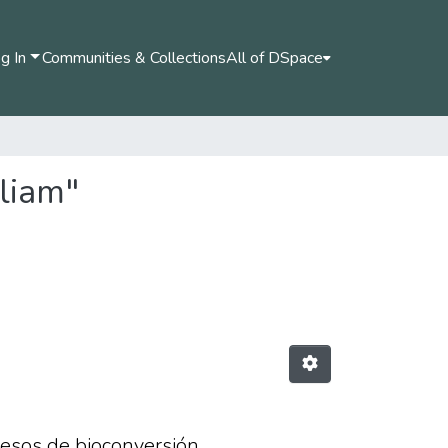
g In
Communities & Collections
All of DSpace
liam"
cesos de bioconversión