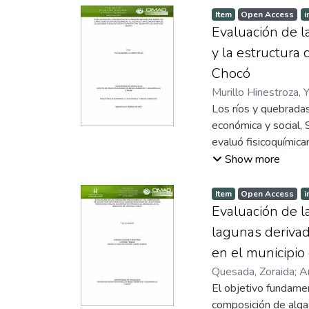
determinó bajo cond
Item
Open Access
i
presa áfidos de la 
Evaluación de la
(Cotoneaster granat
y la estructura 
parte del arbolado y
Chocó
depredador fue deter
Murillo Hinestroza, Y
azar 80 larvas, 40 d
Los ríos y quebradas
mantenimiento de los 
económica y social, 
(Solanum Phureja). L
evaluó fisicoquímica
programa Microsoft 
Cértegui, Chocó ten
Show more
se estimaron con un 
fisicoquímicas y el a
alimentados con Mac
minero se producen g
completar el ciclo.
Item
Open Access
i
de la actividad no m
Evaluación de l
lagunas derivad
en el municipio
Quesada, Zoraida
;
A
El objetivo fundamen
composición de algas