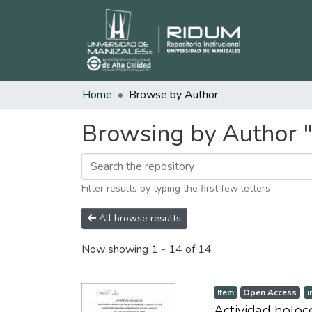
Home
Browse by Author
Browsing by Author "
Filter results by typing the first few letters
All browse results
Now showing
1 - 14 of 14
Item
Open Access
i
Actividad holoc