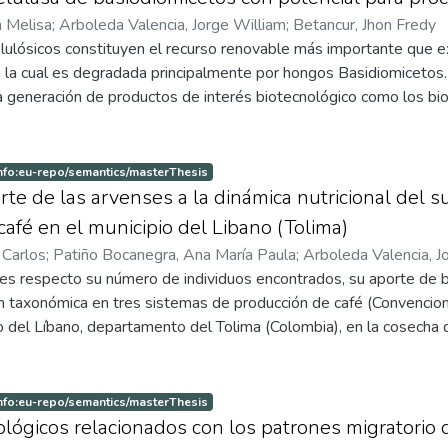
n Melisa
;
Arboleda Valencia, Jorge William
;
Betancur, Jhon Fredy
elulósicos constituyen el recurso renovable más importante que 
a la cual es degradada principalmente por hongos Basidiomicetos
 la generación de productos de interés biotecnológico como los b
 En Colombia existen pocos estudios relacionados con la diversid
 madera y no se han explorado las aplicaciones que se derivan de 
 través de la aplicación de la Biotecnología. El objetivo de este 
nfo:eu-repo/semantics/masterThesis
a la producción de holocelulasas de hongos provenientes del bos
rte de las arvenses a la dinámica nutricional del s
esos de bioconversión del cacao. Se evaluaron 41 cepas cualitati
café en el municipio del Libano (Tolima)
, determinando la relación de azucares reductores presentes en
 Carlos
;
Patiño Bocanegra, Ana María Paula
;
Arboleda Valencia, J
elulosa contenida en cacao. Se seleccionaron hongos basiodiomice
es respecto su número de individuos encontrados, su aporte de bi
rando como resultado máxima actividad enzimática para CMCasa 
ción taxonómica en tres sistemas de producción de café (Convencion
s cepas M1, A7, A18, LK17 y A11 presentaron valores significati
io del Líbano, departamento del Tolima (Colombia), en la cosecha
te, en la actividad Xilanasalas cepasLK25, RIO3 y RIO5 presenta
n tres cuadrantes, de 1 m2 cada uno, contenidos en cinco transe
mente y la actividad β-glucosidasa en A14, RIO1 y RIO4 present
s por cada sistema de producción. Se les identificó taxonómicam
mente. Los resultados sugieren que el hongo LK25 presentó los
 estufa a 65°C. Se les calculó el índice de Shannon y Simpson. E
nfo:eu-repo/semantics/masterThesis
. Sin embargo, mostró baja actividad para Fpasa y β-glucosidasa
la finca orgánica frente a los otros dos tipos de finca, presentan
lógicos relacionados con los patrones migratorio
ostraron los mayores niveles de actividad Xilanasa y β-glucosid
 estando este patrón de comportamiento relacionado con el comp