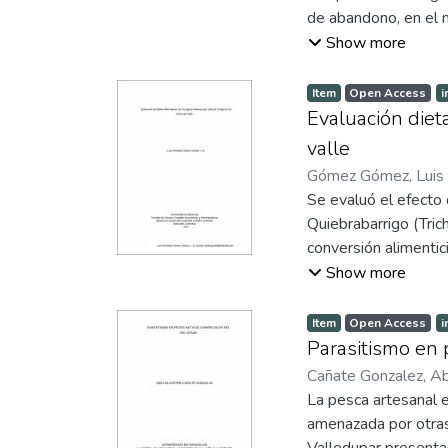
de abandono, en el mu
seleccionados de ac
Show more
que determinan la su
coeficientes de var
Item
Open Access
i
con el aporte de sól
Evaluación dieta
coeficientes de var
valle
comunidad fitoplanct
Gómez Gómez, Luis
géneros, 146 morfo 
Se evaluó el efecto 
porcentaje de varian
Quiebrabarrigo (Trich
fitoplanctónica y las
conversión alimentic
conformación y el es
apropiadas para la a
Show more
lagunas y el restabl
La Esperanza, ubicad
conejos mestizos Nue
Item
Open Access
i
tratamientos, cuatro
Parasitismo en 
diversifolia, Tricha
Cañate Gonzalez, Ab
tratamiento, durante
La pesca artesanal e
evaluadas fueron con
amenazada por otras 
de Matarratón al 50