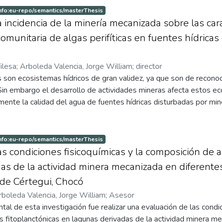
iciones de laboratorio el ciclo biológico del depredador Hippo
nfo:eu-repo/semantics/masterThesis
especie Aphis gossypii Glover y Macrosiphum sp. que infestan arb
 incidencia de la minería mecanizada sobre las cara
ensis Boiss) y plantas de geranio (Pelargonium x hortorum L. H 
comunitaria de algas perifíticas en fuentes hídrica
 los jardines urbanos de la ciudad de San Juan de Pasto – Nariño (
minado a partir de las crías de 7 parejas obtenidas en laboratorio
ilesa
;
Arboleda Valencia, Jorge William
;
director
e ellas se alimentaron con una especie de áfidos y las 40 restante
 son ecosistemas hídricos de gran validez, ya que son de reconoc
áfidos que sirvieron de alimento se realizó la cría artificial sob
Sin embargo el desarrollo de actividades mineras afecta estos ec
a información recolectada se analizó en el paquete estadístico S
mente la calidad del agua de fuentes hídricas disturbadas por min
Excel de Windows®, empleando estadística descriptiva. Las me
iendo en cuenta el período de operación descanso minero a través
intervalo de confianza del 95%. El ciclo de vida completo se est
nálisis de algas perifíticas. los resultados permiten manifestar qu
rosipum sp., ya que los que fueron alimentados con Aphis gossyp
randes afectaciones en las estaciones después del vertimiento, 
nfo:eu-repo/semantics/masterThesis
uestran un restablecimiento significativo del ecosistema.
as condiciones fisicoquímicas y la composición de a
as de la actividad minera mecanizada en diferent
 de Cértegui, Chocó
rboleda Valencia, Jorge William
;
Asesor
tal de esta investigación fue realizar una evaluación de las condic
 fitoplanctónicas en lagunas derivadas de la actividad minera m