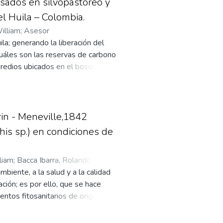
sados en silvopastoreo y
 Es considerado importante abordar
l Huila – Colombia.
un población y de acuerdo a lo
illiam
;
Asesor
la problemática, que desde hace
la; generando la liberación del
uáles son las reservas de carbono
predios ubicados en el bosque
. Para realizar esto se analizaron
istema Sin Árboles (SSA),
rculares. Se tomó una muestra de
mación de la biomasa aérea
in - Meneville,1842
 en la biomasa aérea y el suelo
his sp.) en condiciones de
ncias significativas con los SSA
s en el departamento podría
liam
;
Bacca Ibarra, Rolando Tito
;
das en 18 años más de lo que
as durante el desarrollo del
biente, a la salud y a la calidad
ión; es por ello, que se hace
ientos fitosanitarios de origen
s se plantea el control biológico
ersonas. En esta investigación se