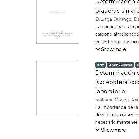
Determinación d
afectado en sus diná
praderas sin ár
una temática ambient
Zuluaga Durango, D
expresado por los m
La ganadería es la p
más de 20 años limi
carbono almacenado 
en sistemas bovinos
seco tropical del Hui
Show more
siete predios donde
estableciéndose par
Item
Open Access
i
suelo en cada tratam
Determinación d
empleando ecuacione
(Coleoptera: co
en los sistemas silv
laboratorio
que en promedio tie
Mallama Goyes, Ana 
mejorar la capacida
Director y Codirect
La importancia de la
actualmente se pred
proyecto investigati
de vida de los seres
necesario mantener un
químico para el cont
Show more
con coccinélidos, c