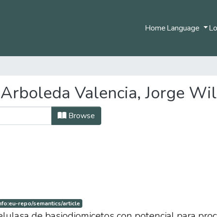
Home
Language
Lo
Arboleda Valencia, Jorge Wil
Browse
nfo:eu-repo/semantics/article
elulasa de basiodiomicetos con potencial para pro