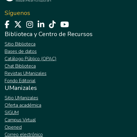
conceptos que fueron establecidos por el
DAFP (Departamento Administrativo de la
Síguenos
Función pública) que alinean los
procedimientos de las entidades
gubernamentales.
Biblioteca y Centro de Recursos
Sitio Biblioteca
Bases de datos
Catálogo Público (OPAC)
Chat Biblioteca
Revistas UManizales
Fondo Editorial
UManizales
Sitio UManizales
Oferta académica
SIGUM
Campus Virtual
Opened
Correo electrónico