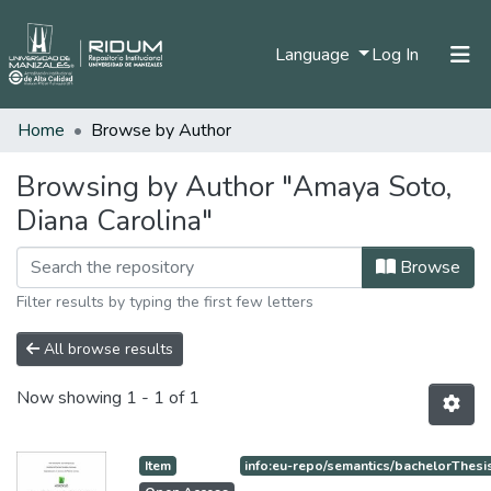
(current)
Language
Log In
Home
Browse by Author
Home
Communities & Collections
Browsing by Author "Amaya Soto,
Diana Carolina"
All of DSpace
Browse
Filter results by typing the first few letters
All browse results
Now showing
1 - 1 of 1
Item
info:eu-repo/semantics/bachelorThesi