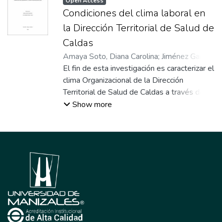
Open Access
Condiciones del clima laboral en
la Dirección Territorial de Salud de
Caldas
Amaya Soto, Diana Carolina
;
Jiménez García,
Juan Sebastián
El fin de esta investigación es caracterizar el
clima Organizacional de la Dirección
Territorial de Salud de Caldas a través de la
formulación y ejecución de una encuesta que
Show more
se realizó a los diferentes servidores
públicos que laboran en esta entidad, y
posteriormente se elaboró una propuesta
de intervención para mejorar los puntos
críticos encontrados en el estudio. Se
utilizaron diferentes autores para delimitar y
focalizar los diferentes conceptos de las
variables que contiene el Clima
Organizacional y que se adaptan a los