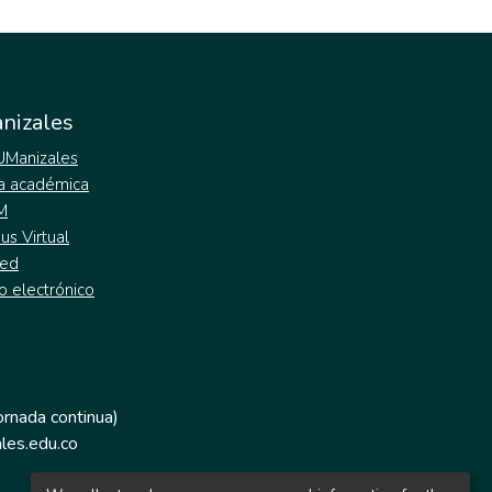
nizales
 UManizales
a académica
M
s Virtual
ed
o electrónico
jornada continua)
les.edu.co