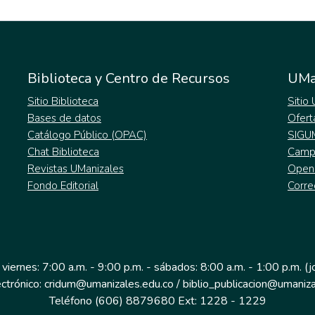
Biblioteca y Centro de Recursos
UMa
Sitio Biblioteca
Sitio
Bases de datos
Ofert
Catálogo Público (OPAC)
SIGU
Chat Biblioteca
Campu
Revistas UManizales
Open
Fondo Editorial
Corre
 viernes: 7:00 a.m. - 9:00 p.m. - sábados: 8:00 a.m. - 1:00 p.m. (
ectrónico: cridum@umanizales.edu.co / biblio_publicacion@umaniza
Teléfono (606) 8879680 Ext: 1228 - 1229