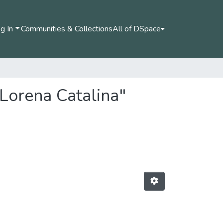
g In
Communities & Collections
All of DSpace
 Lorena Catalina"