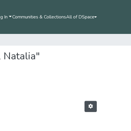
g In
Communities & Collections
All of DSpace
 Natalia"