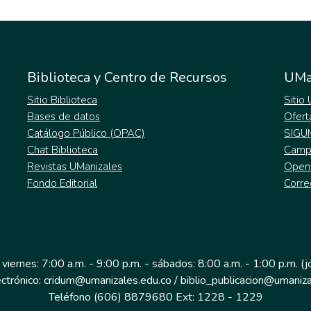
Biblioteca y Centro de Recursos
UMa
Sitio Biblioteca
Sitio
Bases de datos
Ofert
Catálogo Público (OPAC)
SIGU
Chat Biblioteca
Campu
Revistas UManizales
Open
Fondo Editorial
Corre
 viernes: 7:00 a.m. - 9:00 p.m. - sábados: 8:00 a.m. - 1:00 p.m. (
ectrónico: cridum@umanizales.edu.co / biblio_publicacion@umaniza
Teléfono (606) 8879680 Ext: 1228 - 1229