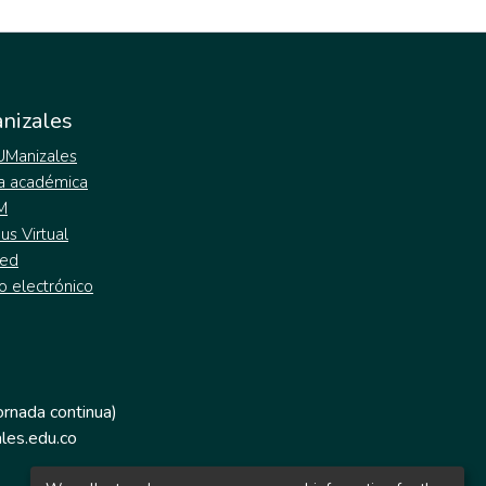
nizales
 UManizales
a académica
M
s Virtual
ed
o electrónico
jornada continua)
les.edu.co