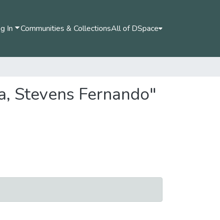
g In
Communities & Collections
All of DSpace
ra, Stevens Fernando"