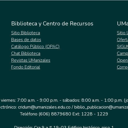
Biblioteca y Centro de Recursos
UMa
Sitio Biblioteca
Sitio
Bases de datos
Ofert
Catálogo Público (OPAC)
SIGU
Chat Biblioteca
Campu
Revistas UManizales
Open
Fondo Editorial
Corre
 viernes: 7:00 a.m. - 9:00 p.m. - sábados: 8:00 a.m. - 1:00 p.m. (
ectrónico: cridum@umanizales.edu.co / biblio_publicacion@umaniza
Teléfono (606) 8879680 Ext: 1228 - 1229
Dirección: Cra 9 a # 19-03 Edificio histórico, piso 1