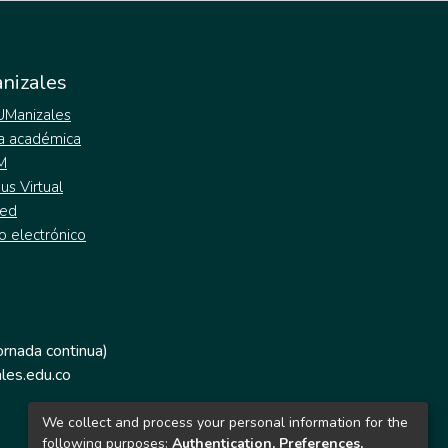
nizales
 UManizales
a académica
M
s Virtual
ed
o electrónico
jornada continua)
les.edu.co
We collect and process your personal information for the
following purposes:
Authentication, Preferences,