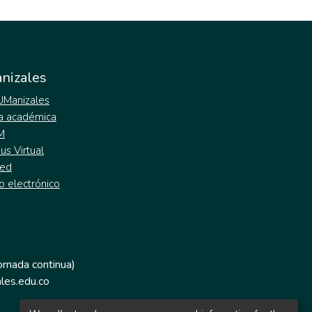
nizales
 UManizales
a académica
M
s Virtual
ed
o electrónico
jornada continua)
les.edu.co