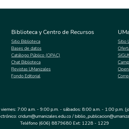
Biblioteca y Centro de Recursos
UMa
Sitio Biblioteca
Sitio
Bases de datos
Ofert
Catálogo Público (OPAC)
SIGU
Chat Biblioteca
Campu
Revistas UManizales
Open
Fondo Editorial
Corre
 viernes: 7:00 a.m. - 9:00 p.m. - sábados: 8:00 a.m. - 1:00 p.m. (
ectrónico: cridum@umanizales.edu.co / biblio_publicacion@umaniza
Teléfono (606) 8879680 Ext: 1228 - 1229