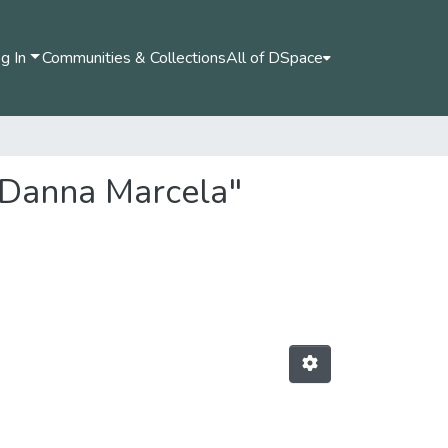
g In
Communities & Collections
All of DSpace
, Danna Marcela"