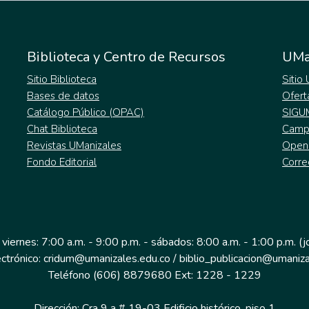
Biblioteca y Centro de Recursos
UMa
Sitio Biblioteca
Sitio
Bases de datos
Ofert
Catálogo Público (OPAC)
SIGU
Chat Biblioteca
Campu
Revistas UManizales
Open
Fondo Editorial
Corre
 viernes: 7:00 a.m. - 9:00 p.m. - sábados: 8:00 a.m. - 1:00 p.m. (
ectrónico: cridum@umanizales.edu.co / biblio_publicacion@umaniza
Teléfono (606) 8879680 Ext: 1228 - 1229
Dirección: Cra 9 a # 19-03 Edificio histórico, piso 1