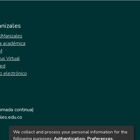
nizales
 UManizales
a académica
M
s Virtual
ed
o electrónico
jornada continua)
les.edu.co
We collect and process your personal information for the
following purposes:
Authentication, Preferences,