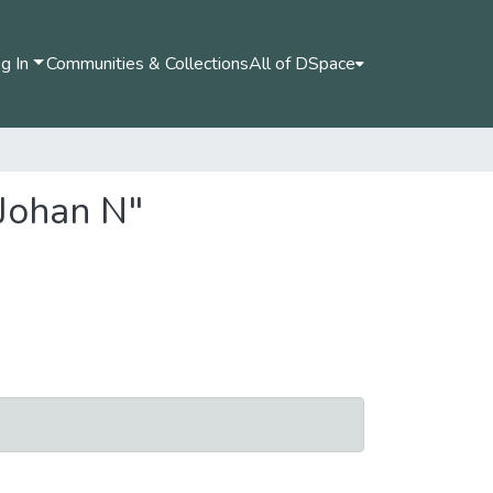
g In
Communities & Collections
All of DSpace
 Johan N"