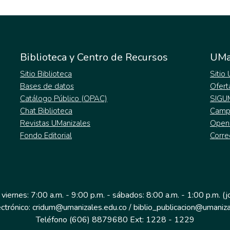
Biblioteca y Centro de Recursos
UMa
Sitio Biblioteca
Sitio
Bases de datos
Ofert
Catálogo Público (OPAC)
SIGU
Chat Biblioteca
Campu
Revistas UManizales
Open
Fondo Editorial
Corre
 viernes: 7:00 a.m. - 9:00 p.m. - sábados: 8:00 a.m. - 1:00 p.m. (
ectrónico: cridum@umanizales.edu.co / biblio_publicacion@umaniza
Teléfono (606) 8879680 Ext: 1228 - 1229