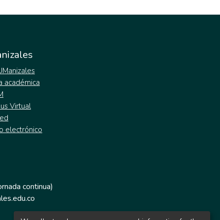
nizales
 UManizales
a académica
M
s Virtual
ed
o electrónico
jornada continua)
les.edu.co