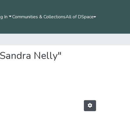
g In
Communities & Collections
All of DSpace
 Sandra Nelly"