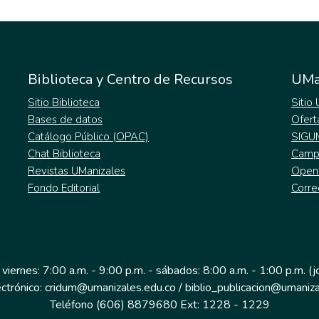
Biblioteca y Centro de Recursos
UMa
Sitio Biblioteca
Sitio
Bases de datos
Ofert
Catálogo Público (OPAC)
SIGU
Chat Biblioteca
Campu
Revistas UManizales
Open
Fondo Editorial
Corre
 viernes: 7:00 a.m. - 9:00 p.m. - sábados: 8:00 a.m. - 1:00 p.m. (
ectrónico: cridum@umanizales.edu.co / biblio_publicacion@umaniza
Teléfono (606) 8879680 Ext: 1228 - 1229