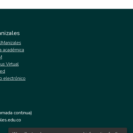
nizales
 UManizales
a académica
M
s Virtual
ed
o electrónico
jornada continua)
les.edu.co