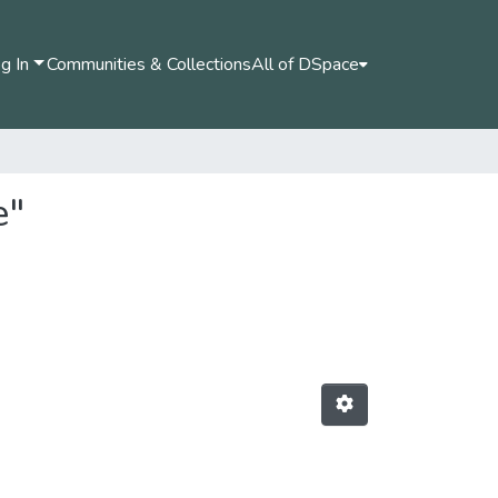
g In
Communities & Collections
All of DSpace
e"