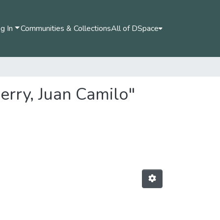
g In
Communities & Collections
All of DSpace
erry, Juan Camilo"