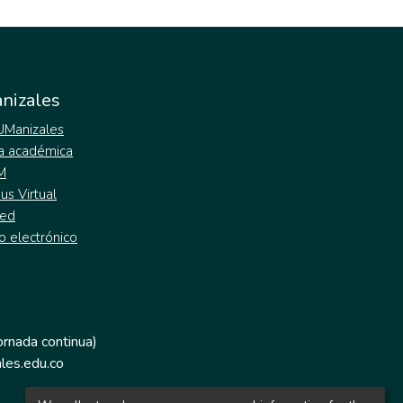
nizales
 UManizales
a académica
M
s Virtual
ed
o electrónico
jornada continua)
les.edu.co