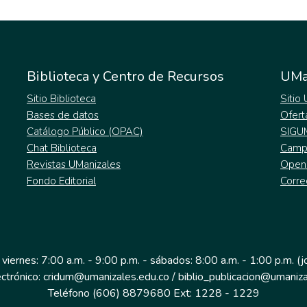
Biblioteca y Centro de Recursos
UMa
Sitio Biblioteca
Sitio
Bases de datos
Ofert
Catálogo Público (OPAC)
SIGU
Chat Biblioteca
Campu
Revistas UManizales
Open
Fondo Editorial
Corre
 viernes: 7:00 a.m. - 9:00 p.m. - sábados: 8:00 a.m. - 1:00 p.m. (
ectrónico: cridum@umanizales.edu.co / biblio_publicacion@umaniza
Teléfono (606) 8879680 Ext: 1228 - 1229