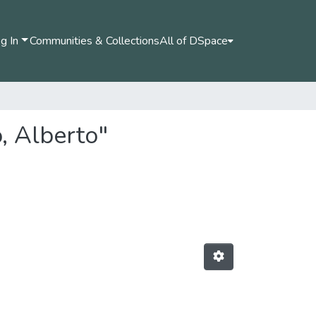
g In
Communities & Collections
All of DSpace
, Alberto"