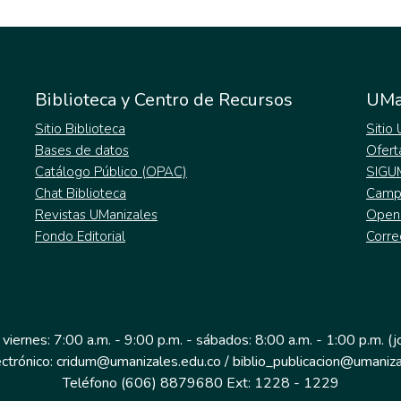
Biblioteca y Centro de Recursos
UMa
Sitio Biblioteca
Sitio
Bases de datos
Ofert
Catálogo Público (OPAC)
SIGU
Chat Biblioteca
Campu
Revistas UManizales
Open
Fondo Editorial
Corre
 viernes: 7:00 a.m. - 9:00 p.m. - sábados: 8:00 a.m. - 1:00 p.m. (
ectrónico: cridum@umanizales.edu.co / biblio_publicacion@umaniza
Teléfono (606) 8879680 Ext: 1228 - 1229