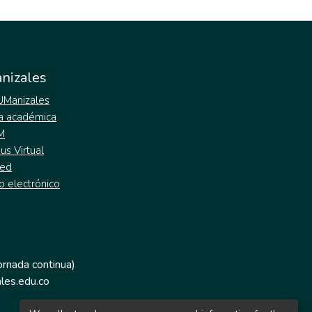
nizales
 UManizales
a académica
M
s Virtual
ed
o electrónico
jornada continua)
les.edu.co