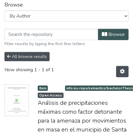
Browse
Browsing Especialización en Sistema 
Browse
Filter results by typing the first few letters
All browse results
Now showing
1 - 1 of 1
Item
info:eu-repo/semantics/bachelorThesi
Open Access
Análisis de precipitaciones
máximas como factor detonante
para la amenaza por movimientos
en masa en el municipio de Santa