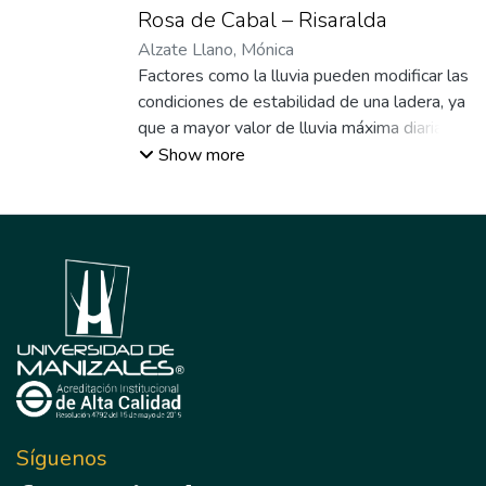
Rosa de Cabal – Risaralda
Alzate Llano, Mónica
Factores como la lluvia pueden modificar las
condiciones de estabilidad de una ladera, ya
que a mayor valor de lluvia máxima diaria,
mayor saturación por ende mayor
Show more
probabilidad de que se generen procesos
de inestabilidad de ladera. El estudio del
detonante de precipitación se realizo a
través de un análisis geoestadistico,
utilizando la extensión de ArcGis10.2
Geostatistical Winzard generando el mapa
de máximas precipitaciones en 24h.
Síguenos