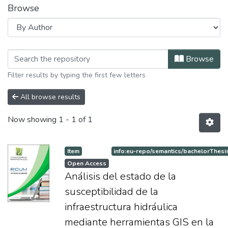
Browse
Browsing Especialización en Sistema 
Browse
Filter results by typing the first few letters
All browse results
Now showing
1 - 1 of 1
Item
info:eu-repo/semantics/bachelorThesi
Open Access
Análisis del estado de la
susceptibilidad de la
infraestructura hidráulica
mediante herramientas GIS en la