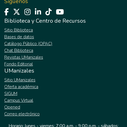
Síguenos
procesos gravitacionales e
hidrometeorológicos. Se aplicará el Proceso
de Análisis Jerárquico (AHP), una técnica
Biblioteca y Centro de Recursos
multicriterio que permite comparar y
Sitio Biblioteca
ponderar factores condicionantes mediante
Bases de datos
matrices de comparación por pares,
Catálogo Público (OPAC)
integrando estas variables en un entorno
Chat Biblioteca
SIG para generar mapas de susceptibilidad
Revistas UManizales
que identifican áreas críticas para la
Fondo Editorial
infraestructura evaluada. Cabe resaltar que
UManizales
el estudio se limita a la identificación y
representación espacial de factores
Sitio UManizales
condicionantes, sin abordar la evaluación de
Oferta académica
riesgo o vulnerabilidad. Los resultados
SIGUM
obtenidos constituirán una herramienta
Campus Virtual
valiosa para orientar acciones preventivas,
Opened
optimizar la planificación del mantenimiento
Correo electrónico
y reducir la exposición e los sistemas
Horario: lunes - viernes: 7:00 a.m. - 9:00 p.m. - sábados:
hidráulicos a condiciones adversas. Esta