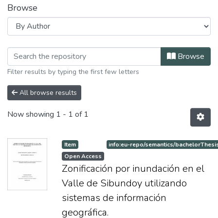
Browse
Browsing Especialización en Sistema
Browse
Filter results by typing the first few letters
All browse results
Now showing
1 - 1 of 1
Item
info:eu-repo/semantics/bachelorThesi
Open Access
Zonificación por inundación en el
Valle de Sibundoy utilizando
sistemas de información
geográfica.