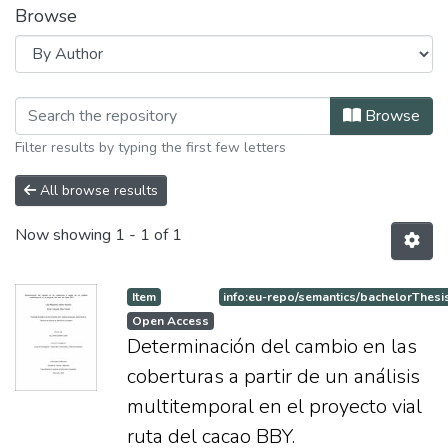
Browse
Browsing Especialización en Sistema
Browse
Filter results by typing the first few letters
All browse results
Now showing
1 - 1 of 1
Item
info:eu-repo/semantics/bachelorThesi
Open Access
Determinación del cambio en las
coberturas a partir de un análisis
multitemporal en el proyecto vial
ruta del cacao BBY.