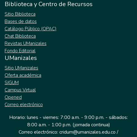
información de inventarios y
Biblioteca y Centro de Recursos
aprovechamientos forestales mediante la
Sitio Biblioteca
metodología Corine Land Cover. Los datos
Bases de datos
fueron recolectados por medio de memorias
Catálogo Público (OPAC)
de campo, análisis de imágenes satelitales
Chat Biblioteca
y observación no participativa. Los
Revistas UManizales
resultados evidencian que hubo un cambio
Fondo Editorial
de cobertura significativa en los años antes
UManizales
mencionados, siendo la cobertura de vías la
que presentó mayor ganancia. Por último, se
Sitio UManizales
concluye que mediante la implementación
Oferta académica
de medidas de manejo ambiental es posible
SIGUM
mitigar las afectaciones en el cambio de
Campus Virtual
cobertura de la tierra, dado que estas
Opened
permiten establecer compensaciones por
Correo electrónico
pérdida de biodiversidad y la regeneración
Horario: lunes - viernes: 7:00 a.m. - 9:00 p.m. - sábados:
de las coberturas.
8:00 a.m. - 1:00 p.m. (jornada continua)
Correo electrónico: cridum@umanizales.edu.co /