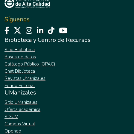
optimizar los planes de ordenamiento
territorial y la gestión del riesgo por
inundaciones. Por este motivo en este
Síguenos
estudio se identificaron las fuentes de agua
de la ciudad de Cali-Valle del Cauca,
mediante la aplicación del software
Biblioteca y Centro de Recursos
SPRING 4.3.3 (gratuito) el cual se utilizó
Sitio Biblioteca
para obtener la representación del índice de
Bases de datos
diferencia normalizada de agua (NDWI)
Catálogo Público (OPAC)
debido a que este índice refleja los cambios
Chat Biblioteca
en el contenido de agua, es un buen
Revistas UManizales
indicador para el agua líquida, además es
Fondo Editorial
menos sensible a los efectos de dispersión
UManizales
atmosférica de NDVI (Índice de Vegetación
de Diferencia Normalizada). Este proceso
Sitio UManizales
se hizo mediante la comparación de la
Oferta académica
extensión de las fuentes de agua en dos
SIGUM
años 1989 y 2001, usando imágenes del
Campus Virtual
satélite Landsat sensores TM y ETM+
Opened