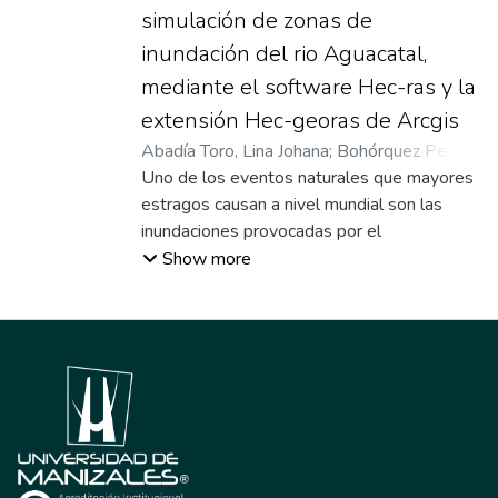
simulación de zonas de
inundación del rio Aguacatal,
mediante el software Hec-ras y la
extensión Hec-georas de Arcgis
Abadía Toro, Lina Johana
;
Bohórquez Peña,
Ferneiden
Uno de los eventos naturales que mayores
;
Sierra Suaza, Juan Cristóbal
estragos causan a nivel mundial son las
inundaciones provocadas por el
desbordamiento de los ríos. En Colombia
Show more
cada año durante los periodos invernales se
registran numerosas inundaciones que
originan cuantiosas pérdidas económicas y,
peor aún, pérdidas de vidas humanas. Para
enfrentar esta problemática se requieren
estudios completos sobre los riesgos a los
que están expuestas las diferentes
regiones del país, los cuales permitirán