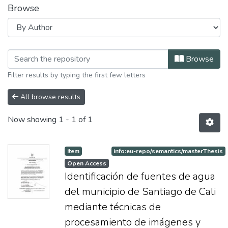
Browse
Browsing Especialización en Sistema 
Browse
Filter results by typing the first few letters
All browse results
Now showing
1 - 1 of 1
Item
info:eu-repo/semantics/masterThesis
Open Access
Identificación de fuentes de agua
del municipio de Santiago de Cali
mediante técnicas de
procesamiento de imágenes y